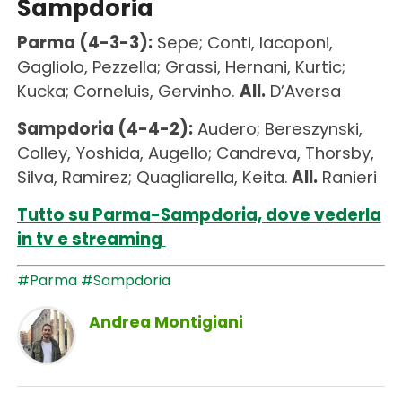
Sampdoria
Parma (4-3-3):
Sepe; Conti, Iacoponi,
Gagliolo, Pezzella; Grassi, Hernani, Kurtic;
Kucka; Corneluis, Gervinho.
All.
D’Aversa
Sampdoria (4-4-2):
Audero; Bereszynski,
Colley, Yoshida, Augello; Candreva, Thorsby,
Silva, Ramirez; Quagliarella, Keita.
All.
Ranieri
Tutto su Parma-Sampdoria, dove vederla
in tv e streaming
#Parma
#Sampdoria
Andrea Montigiani