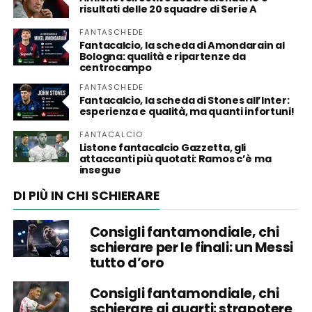
risultati delle 20 squadre di Serie A
FANTASCHEDE
Fantacalcio, la scheda di Amondarain al
Bologna: qualità e ripartenze da
centrocampo
FANTASCHEDE
Fantacalcio, la scheda di Stones all’Inter:
esperienza e qualità, ma quanti infortuni!
FANTACALCIO
Listone fantacalcio Gazzetta, gli
attaccanti più quotati: Ramos c’è ma
insegue
DI PIÙ IN CHI SCHIERARE
Consigli fantamondiale, chi
schierare per le finali: un Messi
tutto d’oro
Consigli fantamondiale, chi
schierare ai quarti: strapotere