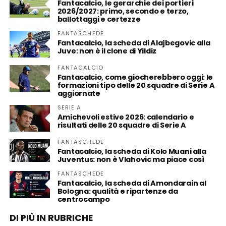
Fantacalcio, le gerarchie dei portieri
2026/2027: primo, secondo e terzo,
ballottaggi e certezze
FANTASCHEDE
Fantacalcio, la scheda di Alajbegovic alla
Juve: non è il clone di Yildiz
FANTACALCIO
Fantacalcio, come giocherebbero oggi: le
formazioni tipo delle 20 squadre di Serie A
aggiornate
SERIE A
Amichevoli estive 2026: calendario e
risultati delle 20 squadre di Serie A
FANTASCHEDE
Fantacalcio, la scheda di Kolo Muani alla
Juventus: non è Vlahovic ma piace così
FANTASCHEDE
Fantacalcio, la scheda di Amondarain al
Bologna: qualità e ripartenze da
centrocampo
DI PIÙ IN RUBRICHE