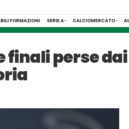
BILI FORMAZIONI
SERIE A
CALCIOMERCATO
A
le finali perse da
oria