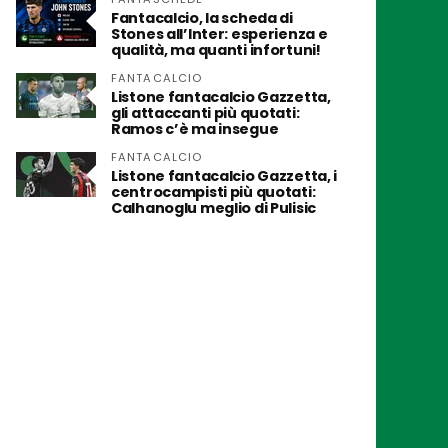
Fantacalcio, la scheda di
Stones all’Inter: esperienza e
qualità, ma quanti infortuni!
FANTACALCIO
Listone fantacalcio Gazzetta,
gli attaccanti più quotati:
Ramos c’è ma insegue
FANTACALCIO
Listone fantacalcio Gazzetta, i
centrocampisti più quotati:
Calhanoglu meglio di Pulisic