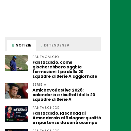
NOTIZIE
DI TENDENZA
FANTACALCIO
Fantacalcio, come
giocherebbero oggi: le
formazioni tipo delle 20
squadre di Serie A aggiornate
SERIE A
Amichevoli estive 2026:
calendario e risultati delle 20
squadre di Serie A
FANTASCHEDE
Fantacalcio, la scheda di
Amondarain al Bologna: qualità
e ripartenze da centrocampo
FANTASCHEDE