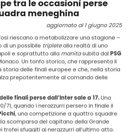
pe tra le occasioni perse
 squadra meneghina
aggiornato al 1 giugno 2025
 tifosi riescano a metabolizzare una stagione –
 di un possibile
triplete
alla realtà di uno
poli e soprattutto alla
manita
subita dal
PSG
Monaco. Un tonfo storico, che rappresenta il
storia delle finali europee e che, nella storia
r, balza prepotentemente al comando delle
lle finali perse dall’Inter sale a
17.
Una
/71, quando i nerazzurri persero in finale il
Picchi
, una competizione a quattro squadre
della scomparsa del capitano della Grande
 trofei sfuggiti ai nerazzurri all’ultimo atto.