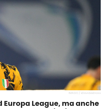
IMAGO / xDavidexEliasx
d Europa League, ma anche