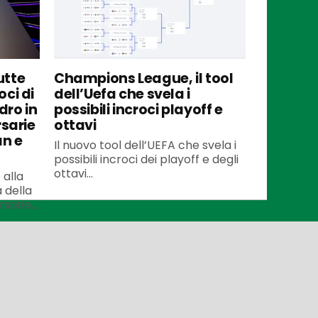
utte
Champions League, il tool
oci di
dell’Uefa che svela i
dro in
possibili incroci playoff e
rsarie
ottavi
an e
Il nuovo tool dell’UEFA che svela i
possibili incroci dei playoff e degli
ottavi...
 alla
 della
arie...