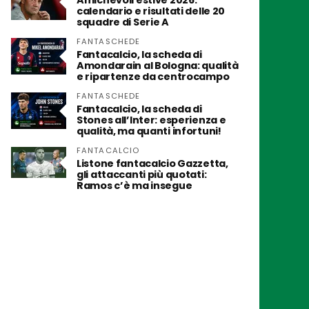
Amichevoli estive 2026:
calendario e risultati delle 20
squadre di Serie A
FANTASCHEDE
Fantacalcio, la scheda di
Amondarain al Bologna: qualità
e ripartenze da centrocampo
FANTASCHEDE
Fantacalcio, la scheda di
Stones all’Inter: esperienza e
qualità, ma quanti infortuni!
FANTACALCIO
Listone fantacalcio Gazzetta,
gli attaccanti più quotati:
Ramos c’è ma insegue