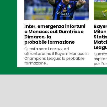
Inter, emergenza infortuni
Bayer
a Monaco: out Dumfries e
Milan
Dimarco, la
Stati
probabile formazione
Matc
Leag
Questa sera i nerazzurri
affronteranno il Bayern Monaco in
Questa
Champions League: la probabile
ospiter
formazione...
per l’an