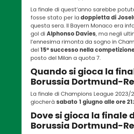
La finale di quest’anno sarebbe potuta
fosse stato per la
doppietta di Joselu t
questa sera. Il Bayern Monaco era infa
gol di
Alphonso Davies
, ma negli ulti
l’ennesima rimonta da sogno in Cham
del
15º successo nella competizion
posto del Milan a quota 7.
Quando si gioca la fin
Borussia Dortmund-Re
La finale di Champions League 2023/2
giocherà
sabato
1 giugno alle ore 21
Dove si gioca la final
Borussia Dortmund-Re