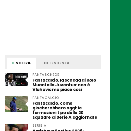
NOTIZIE
DI TENDENZA
FANTASCHEDE
Fantacalcio, la scheda di Kolo
Muani alla Juventus: non è
Vlahovic ma piace così
FANTACALCIO
Fantacalcio, come
giocherebbero oggi: le
formazioni tipo delle 20
squadre di Serie A aggiornate
SERIE A