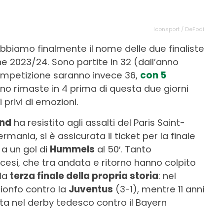
Iconsport / DeFodi
bbiamo finalmente il nome delle due finaliste
ne 2023/24. Sono partite in 32 (dall’anno
ompetizione saranno invece 36,
con 5
ano rimaste in 4 prima di questa due giorni
 privi di emozioni.
und
ha resistito agli assalti del Paris Saint-
mania, si è assicurata il ticket per la finale
 a un gol di
Hummels
al 50′. Tanto
cesi, che tra andata e ritorno hanno colpito
lla
terza finale della propria storia
: nel
trionfo contro la
Juventus
(3-1), mentre 11 anni
tta nel derby tedesco contro il Bayern