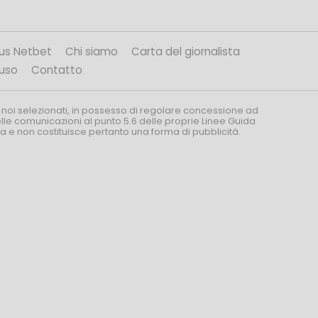
us Netbet
Chi siamo
Carta del giornalista
’uso
Contatto
 noi selezionati, in possesso di regolare concessione ad
nelle comunicazioni al punto 5.6 delle proprie Linee Guida
za e non costituisce pertanto una forma di pubblicità.