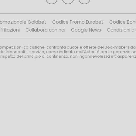
romozionale Goldbet
Codice Promo Eurobet
Codice Bon
filiazioni
Collabora con noi
Google News
Condizioni d
competizioni calcistiche, confronta quote e offerte dei Bookmakers da
dei Monopoli. Il servizio, come indicato dall’Autorità per le garanzie 
l rispetto del principio di continenza, non ingannevolezza e trasparen