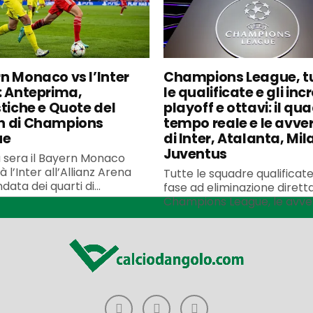
n Monaco vs l’Inter
Champions League, t
: Anteprima,
le qualificate e gli incr
stiche e Quote del
playoff e ottavi: il qua
h di Champions
tempo reale e le avve
ue
di Inter, Atalanta, Mil
Juventus
 sera il Bayern Monaco
à l’Inter all’Allianz Arena
Tutte le squadre qualificate
data dei quarti di...
fase ad eliminazione diretta
Champions League, le avvers