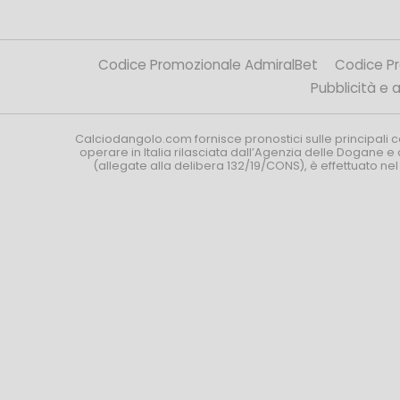
Codice Promozionale AdmiralBet
Codice P
Pubblicità e af
Calciodangolo.com fornisce pronostici sulle principali 
operare in Italia rilasciata dall’Agenzia delle Dogane e 
(allegate alla delibera 132/19/CONS), è effettuato ne