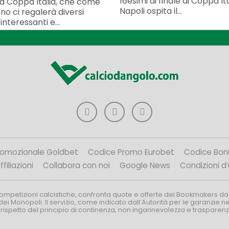
16esimi di finale di Coppa Ital
la Coppa Italia, che come
Napoli ospita il...
no ci regalerà diversi
nteressanti e...
romozionale Goldbet
Codice Promo Eurobet
Codice Bon
filiazioni
Collabora con noi
Google News
Condizioni d
competizioni calcistiche, confronta quote e offerte dei Bookmakers da
dei Monopoli. Il servizio, come indicato dall’Autorità per le garanzie 
l rispetto del principio di continenza, non ingannevolezza e trasparen