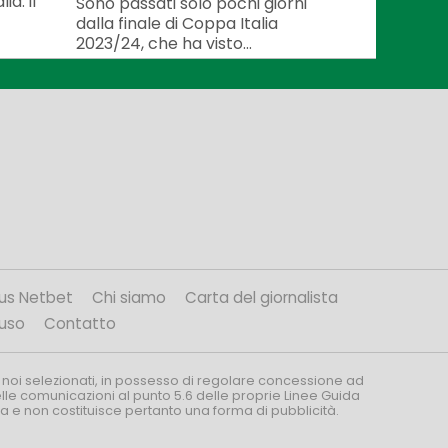
ia: il
Sono passati solo pochi giorni
dalla finale di Coppa Italia
2023/24, che ha visto...
us Netbet
Chi siamo
Carta del giornalista
’uso
Contatto
 noi selezionati, in possesso di regolare concessione ad
nelle comunicazioni al punto 5.6 delle proprie Linee Guida
za e non costituisce pertanto una forma di pubblicità.