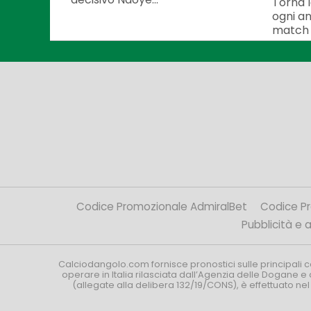
Torna 
ogni an
match i
Codice Promozionale AdmiralBet
Codice P
Pubblicità e af
Calciodangolo.com fornisce pronostici sulle principali 
operare in Italia rilasciata dall’Agenzia delle Dogane e 
(allegate alla delibera 132/19/CONS), è effettuato ne