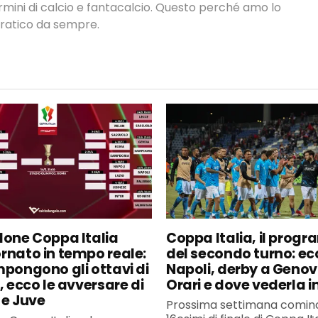
termini di calcio e fantacalcio. Questo perché amo lo
 pratico da sempre.
lone Coppa Italia
Coppa Italia, il pro
rnato in tempo reale:
del secondo turno: ecc
mpongono gli ottavi di
Napoli, derby a Genov
, ecco le avversare di
Orari e dove vederla in
 e Juve
Prossima settimana cominc