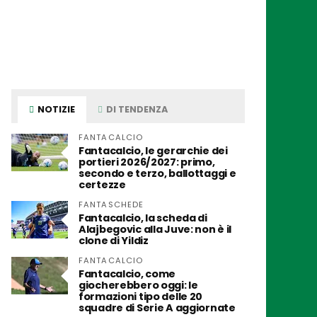
NOTIZIE
DI TENDENZA
FANTACALCIO
Fantacalcio, le gerarchie dei
portieri 2026/2027: primo,
secondo e terzo, ballottaggi e
certezze
FANTASCHEDE
Fantacalcio, la scheda di
Alajbegovic alla Juve: non è il
clone di Yildiz
FANTACALCIO
Fantacalcio, come
giocherebbero oggi: le
formazioni tipo delle 20
squadre di Serie A aggiornate