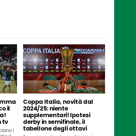
gramma
Coppa Italia, novità dal
o il
2024/25: niente
a!
supplementari! Ipotesi
 tv
derby in semifinale, il
tabellone degli ottavi
iano i