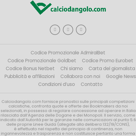
Codice Promozionale AdmiralBet
Codice Promozionale Goldbet
Codice Promo Eurobet
Codice Bonus Netbet
Chi siamo
Carta del giornalista
Pubblicità e affiliazioni
Collabora con noi
Google News
Condizioni d’uso
Contatto
Calciodangolo.com fornisce pronostici sulle principali competizioni
calcistiche, confronta quote e offerte dei Bookmakers da noi
selezionati, in possesso di regolare concessione ad operare in Italia
rilasciata dall’Agenzia delle Dogane e dei Monopoli. Il servizio, come
indicato dall’Autorità per le garanzie nelle comunicazioni al punto 5.6
delle proprie Linee Guida (allegate alla delibera 132/19/CONS),
è effettuato nel rispetto del principio di continenza, non
ingannevolezza e trasparenza e non costituisce pertanto una forma