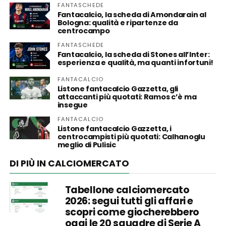
FANTASCHEDE
Fantacalcio, la scheda di Amondarain al
Bologna: qualità e ripartenze da
centrocampo
FANTASCHEDE
Fantacalcio, la scheda di Stones all’Inter:
esperienza e qualità, ma quanti infortuni!
FANTACALCIO
Listone fantacalcio Gazzetta, gli
attaccanti più quotati: Ramos c’è ma
insegue
FANTACALCIO
Listone fantacalcio Gazzetta, i
centrocampisti più quotati: Calhanoglu
meglio di Pulisic
DI PIÙ IN CALCIOMERCATO
Tabellone calciomercato
2026: segui tutti gli affari e
scopri come giocherebbero
oggi le 20 squadre di Serie A