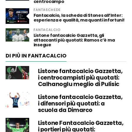
centrocampo
FANTASCHEDE
Fantacalcio, la scheda di Stones all’Inter:
esperienza e qualità, ma quanti infortuni!
FANTACALCIO
Listone fantacalcio Gazzetta, gli
attaccanti più quotati: Ramos c’è ma
insegue
DI PIÙ IN FANTACALCIO
Listone fantacalcio Gazzetta,
i centrocampisti più quotati:
Calhanoglu meglio di Pulisic
Listone fantacalcio Gazzetta,
i difensori più quotati: a
scuola da Dimarco
Listone Fantacalcio Gazzetta,
i portieri più quotati: