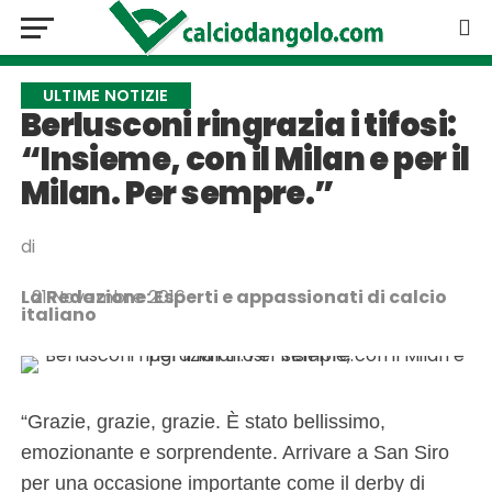
ULTIME NOTIZIE
Berlusconi ringrazia i tifosi:
“Insieme, con il Milan e per il
Milan. Per sempre.”
di
La Redazione: Esperti e appassionati di calcio
21 Novembre 2016
italiano
“Grazie, grazie, grazie. È stato bellissimo,
emozionante e sorprendente. Arrivare a San Siro
per una occasione importante come il derby di