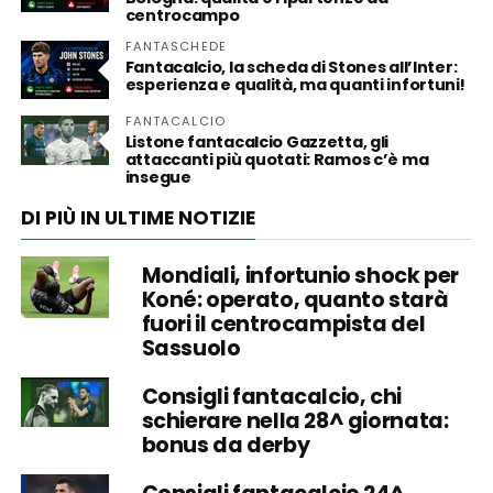
centrocampo
FANTASCHEDE
Fantacalcio, la scheda di Stones all’Inter:
esperienza e qualità, ma quanti infortuni!
FANTACALCIO
Listone fantacalcio Gazzetta, gli
attaccanti più quotati: Ramos c’è ma
insegue
DI PIÙ IN ULTIME NOTIZIE
Mondiali, infortunio shock per
Koné: operato, quanto starà
fuori il centrocampista del
Sassuolo
Consigli fantacalcio, chi
schierare nella 28^ giornata:
bonus da derby