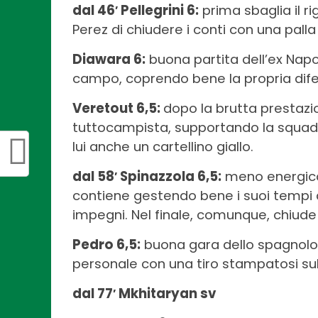
dal 46′ Pellegrini 6:
prima sbaglia il r
Perez di chiudere i conti con una palla 
Diawara 6:
buona partita dell’ex Nap
campo, coprendo bene la propria dife
Veretout 6,5:
dopo la brutta prestazi
tuttocampista, supportando la squadra
lui anche un cartellino giallo.
dal 58′ Spinazzola 6,5:
meno energico 
contiene gestendo bene i suoi tempi di
impegni. Nel finale, comunque, chiude 
Pedro 6,5:
buona gara dello spagnolo,
personale con una tiro stampatosi sul
dal 77′ Mkhitaryan sv