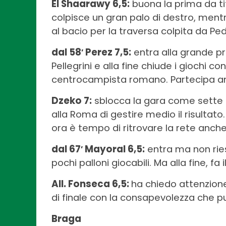
El Shaarawy 6,5:
buona la prima da tit
colpisce un gran palo di destro, mentr
al bacio per la traversa colpita da Ped
dal 58′ Perez 7,5:
entra alla grande pr
Pellegrini e alla fine chiude i giochi c
centrocampista romano. Partecipa anc
Dzeko 7:
sblocca la gara come sette g
alla Roma di gestire medio il risultato
ora è tempo di ritrovare la rete anch
dal 67′ Mayoral 6,5:
entra ma non ries
pochi palloni giocabili. Ma alla fine, fa il
All. Fonseca 6,5:
ha chiedo attenzione 
di finale con la consapevolezza che 
Braga