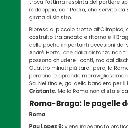
trova l’ottima respinta del portiere sp
raddoppio, con Pedro, che servito da 
girata di sinistro.
Ripresa al piccolo trotto all’Olimpico
costruito tra andata e ritorno e il Bra
delle poche importanti occasioni del
Andrè Horta, che dalla distanza non tro
possono chiudere i conti, ma dal dische
Quattro minuti più tardi, però, la Roma 
perdonare aprendo meravigliosamen
Sa. Nel finale, gol della bandiera per i
Cristante
. Ma la Roma non ci sta e cal
Roma-Braga: le pagelle 
Roma
Pau Lopez 6:
viene impegnato pratica