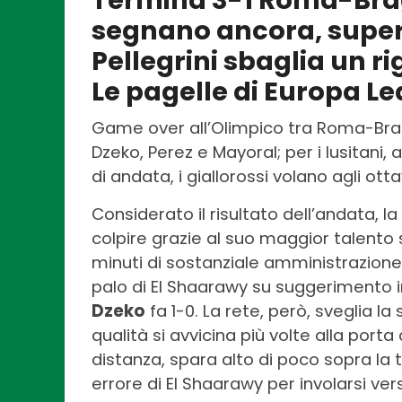
Termina 3-1 Roma-Bra
segnano ancora, super 
Pellegrini sbaglia un ri
Le pagelle di Europa L
Game over all’Olimpico tra Roma-Brag
Dzeko, Perez e Mayoral; per i lusitani,
di andata, i giallorossi volano agli ott
Considerato il risultato dell’andata, l
colpire grazie al suo maggior talento s
minuti di sostanziale amministrazione,
palo di El Shaarawy su suggerimento in
Dzeko
fa 1-0. La rete, però, sveglia 
qualità si avvicina più volte alla port
distanza, spara alto di poco sopra la 
errore di El Shaarawy per involarsi ve