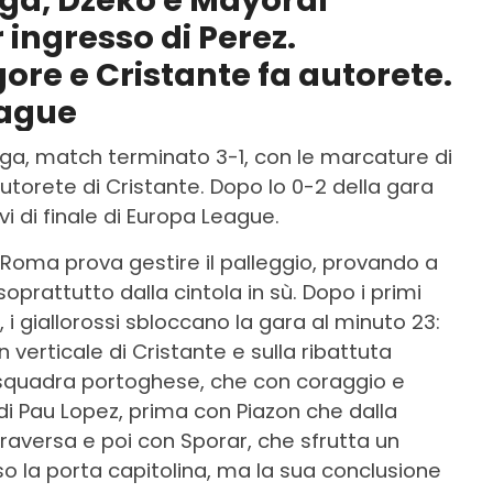
ga, Dzeko e Mayoral
ingresso di Perez.
gore e Cristante fa autorete.
eague
a, match terminato 3-1, con le marcature di
 autorete di Cristante. Dopo lo 0-2 della gara
avi di finale di Europa League.
a Roma prova gestire il palleggio, provando a
oprattutto dalla cintola in sù. Dopo i primi
 i giallorossi sbloccano la gara al minuto 23:
 verticale di Cristante e sulla ribattuta
la squadra portoghese, che con coraggio e
a di Pau Lopez, prima con Piazon che dalla
traversa e poi con Sporar, che sfrutta un
rso la porta capitolina, ma la sua conclusione