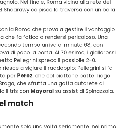
agnolo. Nel finale, Roma vicina alla rete del
El Shaarawy colpisce la traversa con un bella
, con la Roma che prova a gestire il vantaggio
ga che fa fatica a rendersi pericoloso. Una
 secondo tempo arriva al minuto 68, con
va di poco la porta. Al 70 esimo, i giallorossi
tto Pellegrini spreca il possibile 2-0.
riesce a siglare il raddoppio: Pellegrini si fa
te per
Perez
, che col piattone batte Tiago
l Braga, che sfrutta una goffa autorete di
a il tris con
Mayoral
su assist di Spinazzola.
del match
mente solo una volta seriamente, nel primo