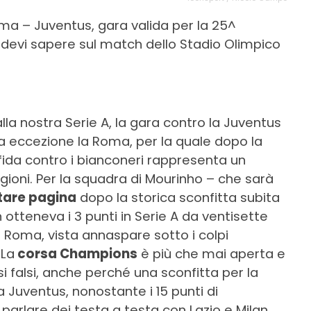
a – Juventus, gara valida per la 25^
e devi sapere sul match dello Stadio Olimpico
a nostra Serie A, la gara contro la Juventus
 fa eccezione la Roma, per la quale dopo la
 sfida contro i bianconeri rappresenta un
agioni. Per la squadra di Mourinho – che sarà
tare pagina
dopo la storica sconfitta subita
 otteneva i 3 punti in Serie A da ventisette
a Roma, vista annaspare sotto i colpi
 La
corsa Champions
è più che mai aperta e
 falsi, anche perché una sconfitta per la
 Juventus, nonostante i 15 punti di
 parlare dei testa a testa con Lazio e Milan