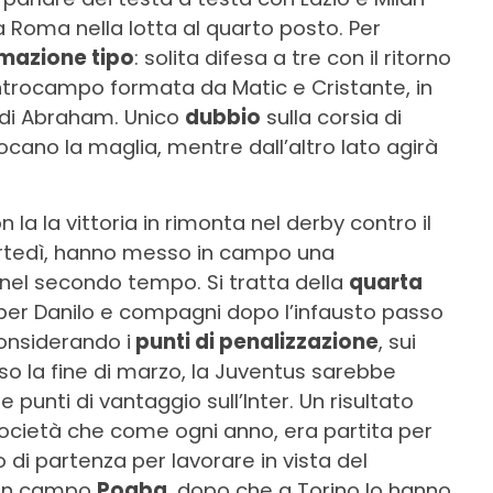
Roma nella lotta al quarto posto. Per
mazione tipo
: solita difesa a tre con il ritorno
centrocampo formata da Matic e Cristante, in
e di Abraham. Unico
dubbio
sulla corsia di
ocano la maglia, mentre dall’altro lato agirà
 la la vittoria in rimonta nel derby contro il
martedì, hanno messo in campo una
nel secondo tempo. Si tratta della
quarta
er Danilo e compagni dopo l’infausto passo
considerando i
punti di penalizzazione
, sui
rso la fine di marzo, la Juventus sarebbe
e punti di vantaggio sull’Inter. Un risultato
ocietà che come ogni anno, era partita per
di partenza per lavorare in vista del
o in campo
Pogba
, dopo che a Torino lo hanno