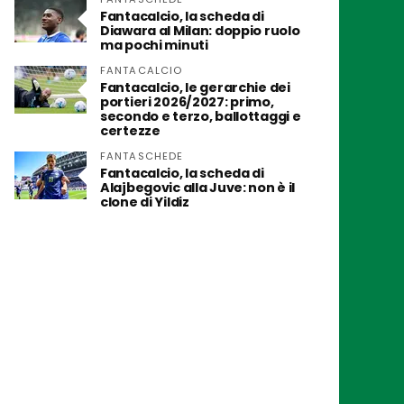
Fantacalcio, la scheda di
Diawara al Milan: doppio ruolo
ma pochi minuti
FANTACALCIO
Fantacalcio, le gerarchie dei
portieri 2026/2027: primo,
secondo e terzo, ballottaggi e
certezze
FANTASCHEDE
Fantacalcio, la scheda di
Alajbegovic alla Juve: non è il
clone di Yildiz