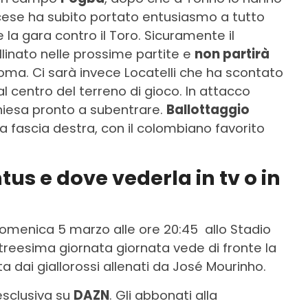
ancese ha subito portato entusiasmo a tutto
 gara contro il Toro. Sicuramente il
linato nelle prossime partite e
non partirà
ma. Ci sarà invece Locatelli che ha scontato
 al centro del terreno di gioco. In attacco
hiesa pronto a subentrare.
Ballottaggio
a fascia destra, con il colombiano favorito
ntus
e dove vederla in tv o in
domenica 5 marzo alle ore 20:45 allo Stadio
itreesima giornata giornata vede di fronte la
a dai giallorossi allenati da José Mourinho.
esclusiva su
DAZN
. Gli abbonati alla