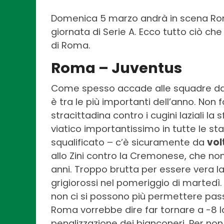
Domenica 5 marzo andrà in scena Rom
giornata di Serie A. Ecco tutto ciò ch
di Roma.
Roma – Juventus
Come spesso accade alle squadre dall
è tra le più importanti dell’anno. Non
stracittadina contro i cugini laziali la
viatico importantissimo in tutte le st
squalificato – c’è sicuramente da
vol
allo Zini contro la Cremonese, che non
anni. Troppo brutta per essere vera l
grigiorossi nel pomeriggio di martedì.
non ci si possono più permettere passi
Roma vorrebbe dire far tornare a -8 la
penalizzazione dei bianconeri. Per non