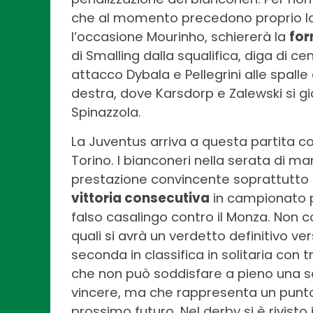
che al momento precedono proprio la 
l’occasione Mourinho, schiererà la
for
di Smalling dalla squalifica, diga di 
attacco Dybala e Pellegrini alle spall
destra, dove Karsdorp e Zalewski si gi
Spinazzola.
La Juventus arriva a questa partita con
Torino. I bianconeri nella serata di 
prestazione convincente soprattutto 
vittoria consecutiva
in campionato p
falso casalingo contro il Monza. Non 
quali si avrà un verdetto definitivo ve
seconda in classifica in solitaria con tr
che non può soddisfare a pieno una s
vincere, ma che rappresenta un punto 
prossimo futuro. Nel derby si è rivist