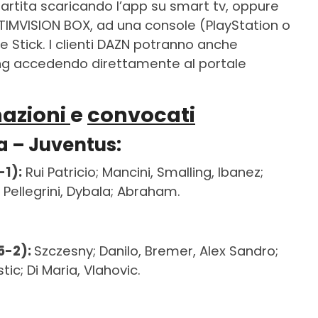
artita scaricando l’app su smart tv, oppure
 TIMVISION BOX, ad una console (PlayStation o
 Stick. I clienti DAZN potranno anche
ing accedendo direttamente al portale
azioni
e
convocati
a – Juventus:
1):
Rui Patricio; Mancini, Smalling, Ibanez;
 Pellegrini, Dybala; Abraham.
5-2):
Szczesny; Danilo, Bremer, Alex Sandro;
tic; Di Maria, Vlahovic.