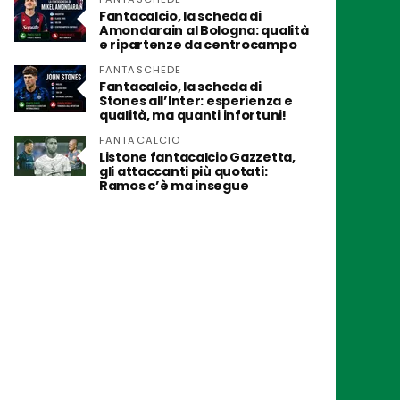
Fantacalcio, la scheda di
Amondarain al Bologna: qualità
e ripartenze da centrocampo
FANTASCHEDE
Fantacalcio, la scheda di
Stones all’Inter: esperienza e
qualità, ma quanti infortuni!
FANTACALCIO
Listone fantacalcio Gazzetta,
gli attaccanti più quotati:
Ramos c’è ma insegue