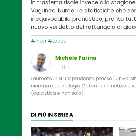
in trasferta risale invece alla stagio
Vugrinec. Numeri e statistiche che s
inequivocabile pronostico, pronto tu
nuovo verdetto del rettangolo di gioc
#Inter
#Lecce
Michele Farina
Laureato in Giurisprudenza presso l'Universit
cinema e tecnologia. Datemi una notizia e ve
(calcistica e non solo).
DI PIÙ IN SERIE A