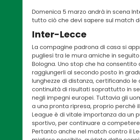
Domenica 5 marzo andrà in scena Inter
tutto ciò che devi sapere sul match d
Inter-Lecce
La compagine padrona di casa si appr
pugliesi tra le mura amiche in seguito
Bologna. Uno stop che ha consentito agli
raggiungerli al secondo posto in gradua
lunghezze di distanza, certificando le 
continuità di risultati soprattutto in 
negli impegni europei. Tuttavia gli uo
a una pronta ripresa, proprio perché
League è di vitale importanza da un p
sportivo, per continuare a competere ad
Pertanto anche nel match contro il L
migliore possibile, guidata dalla cop