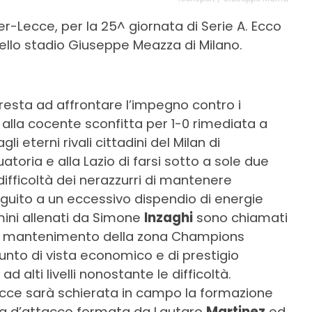
-Lecce, per la 25^ giornata di Serie A. Ecco
ello stadio Giuseppe Meazza di Milano.
esta ad affrontare l’impegno contro i
 alla cocente sconfitta per 1-0 rimediata a
 eterni rivali cittadini del Milan di
toria e alla Lazio di farsi sotto a sole due
difficoltà dei nerazzurri di mantenere
seguito a un eccessivo dispendio di energie
mini allenati da Simone
Inzaghi
sono chiamati
 il mantenimento della zona Champions
unto di vista economico e di prestigio
 alti livelli nonostante le difficoltà.
ecce sarà schierata in campo la formazione
pia d’attacco formata da Lautaro
Martinez
ed