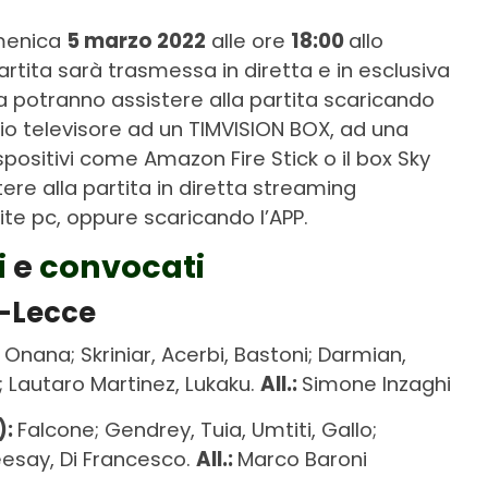
omenica
5 marzo 2022
alle ore
18:00
allo
rtita sarà trasmessa in diretta e in esclusiva
ma potranno assistere alla partita scaricando
rio televisore ad un TIMVISION BOX, ad una
spositivi come Amazon Fire Stick o il box Sky
ere alla partita in diretta streaming
te pc, oppure scaricando l’APP.
i
e
convocati
r-Lecce
:
Onana; Skriniar, Acerbi, Bastoni; Darmian,
; Lautaro Martinez, Lukaku.
All.:
Simone Inzaghi
):
Falcone; Gendrey, Tuia, Umtiti, Gallo;
eesay, Di Francesco.
All.:
Marco Baroni