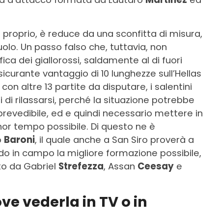
 proprio, è reduce da una sconfitta di misura,
uolo. Un passo falso che, tuttavia, non
ica dei giallorossi, saldamente al di fuori
sicurante vantaggio di 10 lunghezze sull’Hellas
on altre 13 partite da disputare, i salentini
i rilassarsi, perché la situazione potrebbe
revedibile, ed e quindi necessario mettere in
nor tempo possibile. Di questo ne è
o
Baroni
, il quale anche a San Siro proverà a
o in campo la migliore formazione possibile,
to da Gabriel
Strefezza
, Assan
Ceesay
e
ve vederla in TV o in