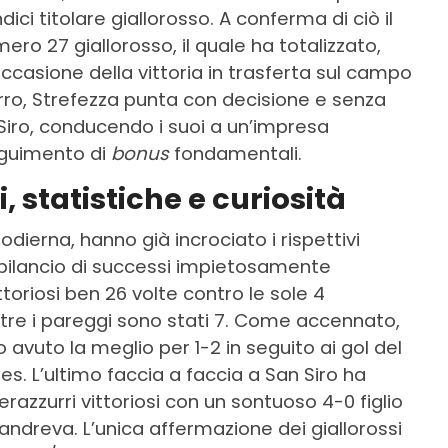
dici titolare giallorosso. A conferma di ciò il
ro 27 giallorosso, il quale ha totalizzato,
n occasione della vittoria in trasferta sul campo
urro, Strefezza punta con decisione e senza
Siro, conducendo i suoi a un’impresa
eguimento di
bonus
fondamentali.
 statistiche e curiosità
dierna, hanno già incrociato i rispettivi
 bilancio di successi impietosamente
ttoriosi ben 26 volte contro le sole 4
tre i pareggi sono stati 7. Come accennato,
avuto la meglio per 1-2 in seguito ai gol del
s. L’ultimo faccia a faccia a San Siro ha
erazzurri vittoriosi con un sontuoso 4-0 figlio
 Candreva. L’unica affermazione dei giallorossi