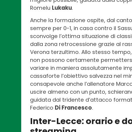
Romelu
Lukaku
.
Anche la formazione ospite, dal canto
sempre per 0-1, in casa contro il Sass
sconvolge l’ottima situazione di classif
dalla zona retrocessione grazie al ras
Verona terzultimo. Allo stesso tempo, c
non possono certamente permettersi d
variare in maniera assolutamente imp
cassaforte l’obiettivo salvezza nel mi
consapevole anche l’allenatore Marc
uscire almeno con un punto, schierand
guidata dal tridente d’attacco forma
Federico
Di Francesco
.
Inter-Lecce: orario e do
streaming