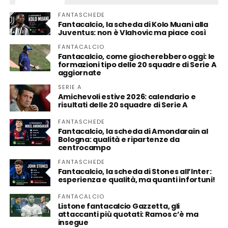
FANTASCHEDE
Fantacalcio, la scheda di Kolo Muani alla
Juventus: non è Vlahovic ma piace così
FANTACALCIO
Fantacalcio, come giocherebbero oggi: le
formazioni tipo delle 20 squadre di Serie A
aggiornate
SERIE A
Amichevoli estive 2026: calendario e
risultati delle 20 squadre di Serie A
FANTASCHEDE
Fantacalcio, la scheda di Amondarain al
Bologna: qualità e ripartenze da
centrocampo
FANTASCHEDE
Fantacalcio, la scheda di Stones all’Inter:
esperienza e qualità, ma quanti infortuni!
FANTACALCIO
Listone fantacalcio Gazzetta, gli
attaccanti più quotati: Ramos c’è ma
insegue