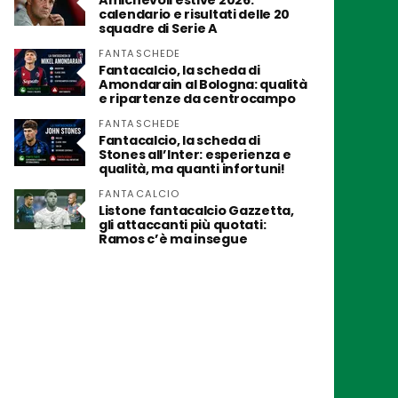
Amichevoli estive 2026:
calendario e risultati delle 20
squadre di Serie A
FANTASCHEDE
Fantacalcio, la scheda di
Amondarain al Bologna: qualità
e ripartenze da centrocampo
FANTASCHEDE
Fantacalcio, la scheda di
Stones all’Inter: esperienza e
qualità, ma quanti infortuni!
FANTACALCIO
Listone fantacalcio Gazzetta,
gli attaccanti più quotati:
Ramos c’è ma insegue