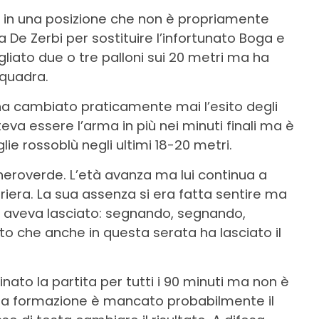
 in una posizione che non è propriamente
da De Zerbi per sostituire l’infortunato Boga e
gliato due o tre palloni sui 20 metri ma ha
squadra.
 ha cambiato praticamente mai l’esito degli
eva essere l’arma in più nei minuti finali ma è
ie rossoblù negli ultimi 18-20 metri.
neroverde. L’età avanza ma lui continua a
iera. La sua assenza si era fatta sentire ma
e aveva lasciato: segnando, segnando,
to che anche in questa serata ha lasciato il
nato la partita per tutti i 90 minuti ma non è
 Alla formazione è mancato probabilmente il