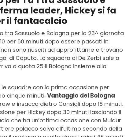
per 1 a 1 tra Sassuolo e
ferma leader, Hickey si fa
r il fantacalcio
no tra Sassuolo e Bologna per la 23^ giornata
 10 per 60 minuti dopo essere passati in
non sono riusciti ad approfittarne e trovano
gol di Caputo. La squadra di De Zerbi sale a
riva a quota 25 il Bologna insieme alla
ue le squadre con la prima occasione per
o cinque minuti.
Vantaggio del Bologna
arrow e insacca dietro Consigli dopo 16 minuti.
lsione per Hickey dopo 30 minuti lasciando il
ssuolo che ha un’ottima occasione con Muldur
rtiere polacco salva all’ultimo secondo della
o il vantaggio ospite dopo i primi 45 minuti.