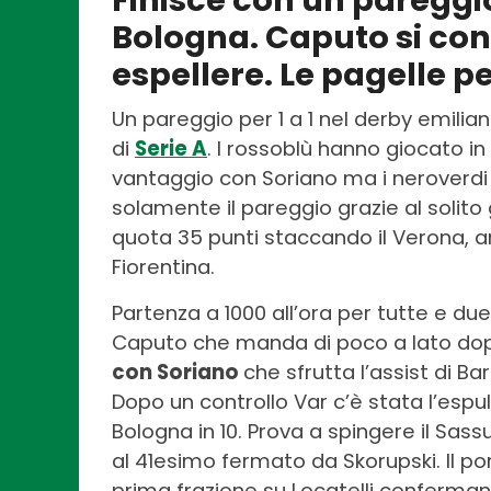
Finisce con un pareggio 
Bologna. Caputo si con
espellere. Le pagelle pe
Un pareggio per 1 a 1 nel derby emilia
di
Serie A
. I rossoblù hanno giocato in
vantaggio con Soriano ma i neroverdi 
solamente il pareggio grazie al solito 
quota 35 punti staccando il Verona, ar
Fiorentina.
Partenza a 1000 all’ora per tutte e d
Caputo che manda di poco a lato dop
con Soriano
che sfrutta l’assist di B
Dopo un controllo Var c’è stata l’espu
Bologna in 10. Prova a spingere il Sa
al 41esimo fermato da Skorupski. Il po
prima frazione su Locatelli confermand