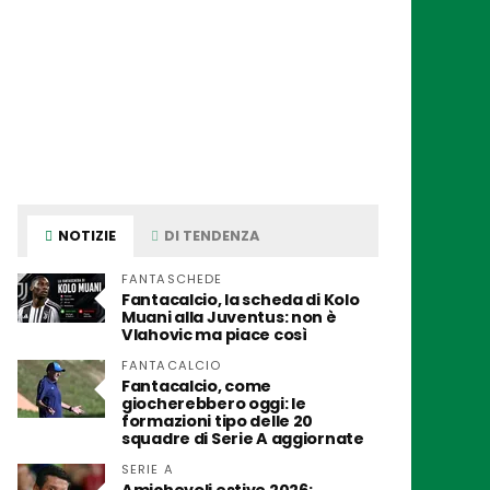
NOTIZIE
DI TENDENZA
FANTASCHEDE
Fantacalcio, la scheda di Kolo
Muani alla Juventus: non è
Vlahovic ma piace così
FANTACALCIO
Fantacalcio, come
giocherebbero oggi: le
formazioni tipo delle 20
squadre di Serie A aggiornate
SERIE A