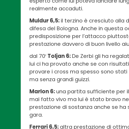
esperto come lui poteva lanciare lung
realmente accaduti.
Muldur 6,5:
il terzino è cresciuto alla
difesa del Bologna. Anche in questa o
predisposizione per l’attacco piuttost
prestazione davvero di buon livello ai
dal 70′
Toljan 6:
De Zerbi gli ha regala
lui ci ha provato anche se con risultat
provare i cross ma spesso sono stati s
ma senza grandi guizzi.
Marlon 6:
una partita sufficiente per i
mai fatto vivo ma lui è stato bravo nel
prestazione di sostanza anche se ha sub
gara.
Ferrari 6,5:
altra prestazione di ottim