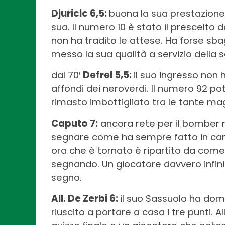
Djuricic 6,5:
buona la sua prestazione
sua. Il numero 10 è stato il prescelto 
non ha tradito le attese. Ha forse sba
messo la sua qualità a servizio della 
dal 70′
Defrel 5,5:
il suo ingresso non
affondi dei neroverdi. Il numero 92 pot
rimasto imbottigliato tra le tante magl
Caputo 7:
ancora rete per il bomber 
segnare come ha sempre fatto in carr
ora che è tornato è ripartito da com
segnando. Un giocatore davvero infini
segno.
All. De Zerbi 6:
il suo Sassuolo ha domi
riuscito a portare a casa i tre punti.