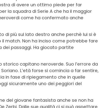
stra di avere un ottimo piede per far
per la squadra di Serie A che ha il maggior
i neroverdi come ha confermato anche
o di più sul lato destro anche perchè lui si è
o il match. Non ha inciso come potrebbe fare
 dei passaggi. Ha giocato partite
lo storico capitano neroverde. Suo l’errore da
 Soriano. L’età forse si comincia a far sentire,
a in fase di ripiegamento che in quelle
oggi sicuramente uno dei peggiori del
one del giovane fantasista anche se non ha
De Zerbi. Dalle sue qualità ci si può aspettare