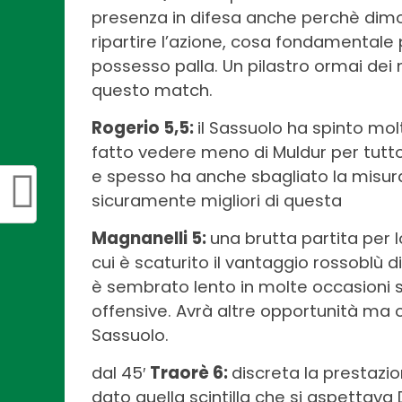
presenza in difesa anche perchè dimo
ripartire l’azione, cosa fondamentale 
possesso palla. Un pilastro ormai de
questo match.
Rogerio 5,5:
il Sassuolo ha spinto molt
fatto vedere meno di Muldur per tutt
e spesso ha anche sbagliato la misura
sicuramente migliori di questa
Magnanelli 5:
una brutta partita per 
cui è scaturito il vantaggio rossoblù di
è sembrato lento in molte occasioni si
offensive. Avrà altre opportunità ma 
Sassuolo.
dal 45′
Traorè 6:
discreta la prestazi
dato quella scintilla che si aspettava 