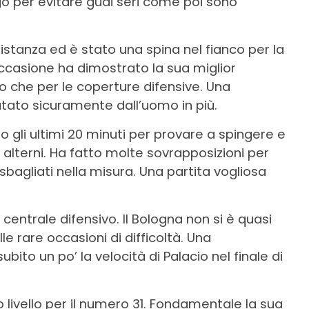
o per evitare guai seri come poi sono
 distanza ed è stato una spina nel fianco per la
ccasione ha dimostrato la sua miglior
o che per le coperture difensive. Una
utato sicuramente dall’uomo in più.
to gli ultimi 20 minuti per provare a spingere e
i alterni. Ha fatto molte sovrapposizioni per
bagliati nella misura. Una partita vogliosa
l centrale difensivo. Il Bologna non si è quasi
le rare occasioni di difficoltà. Una
ito un po’ la velocità di Palacio nel finale di
o livello per il numero 31. Fondamentale la sua