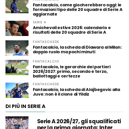
Fantacalcio, come giocherebbero oggi: le
formazioni tipo delle 20 squadre di Serie A
aggiornate
SERIE A
Amichevoli estive 2026: calendario e
risultati delle 20 squadre di Serie A
FANTASCHEDE
Fantacalcio, la scheda di Diawara al Milan:
doppio ruolo ma pochi minuti
FANTACALCIO
Fantacalcio, le gerarchie dei portieri
2026/2027: primo, secondo e terzo,
ballottaggi e certezze
FANTASCHEDE
Fantacalcio, la scheda di Alajbegovic alla
Juve: non è il clone di Yildiz
DI PIÙ IN SERIE A
Serie A 2026/27, gli squalificati
per la prima giornata: Inter