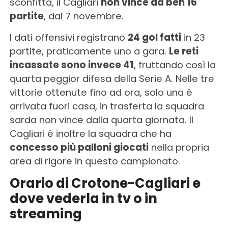
sconfitta, il Cagliari
non vince da ben 16
partite
, dal 7 novembre.
I dati offensivi registrano
24 gol fatti
in 23
partite, praticamente uno a gara.
Le reti
incassate sono invece 41
, fruttando così la
quarta peggior difesa della Serie A. Nelle tre
vittorie ottenute fino ad ora, solo una è
arrivata fuori casa, in trasferta la squadra
sarda non vince dalla quarta giornata. Il
Cagliari è inoltre la squadra che ha
concesso più palloni giocati
nella propria
area di rigore in questo campionato.
Orario di Crotone-Cagliari e
dove vederla in tv o in
streaming