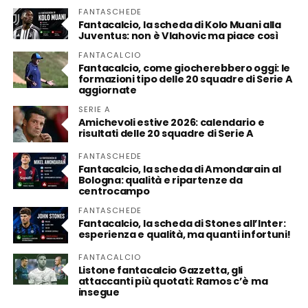
FANTASCHEDE
Fantacalcio, la scheda di Kolo Muani alla
Juventus: non è Vlahovic ma piace così
FANTACALCIO
Fantacalcio, come giocherebbero oggi: le
formazioni tipo delle 20 squadre di Serie A
aggiornate
SERIE A
Amichevoli estive 2026: calendario e
risultati delle 20 squadre di Serie A
FANTASCHEDE
Fantacalcio, la scheda di Amondarain al
Bologna: qualità e ripartenze da
centrocampo
FANTASCHEDE
Fantacalcio, la scheda di Stones all’Inter:
esperienza e qualità, ma quanti infortuni!
FANTACALCIO
Listone fantacalcio Gazzetta, gli
attaccanti più quotati: Ramos c’è ma
insegue