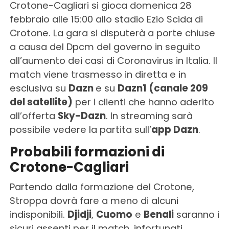
Crotone-Cagliari si gioca domenica 28
febbraio alle 15:00 allo stadio Ezio Scida di
Crotone. La gara si disputerà a porte chiuse
a causa del Dpcm del governo in seguito
all’aumento dei casi di Coronavirus in Italia. Il
match viene trasmesso in diretta e in
esclusiva su
Dazn
e su
Dazn1 (canale 209
del satellite)
per i clienti che hanno aderito
all’offerta
Sky-Dazn
. In streaming sarà
possibile vedere la partita sull’
app Dazn
.
Probabili formazioni di
Crotone-Cagliari
Partendo dalla formazione del Crotone,
Stroppa dovrà fare a meno di alcuni
indisponibili.
Djidji
,
Cuomo
e
Benali
saranno i
sicuri assenti per il match, infortunati.