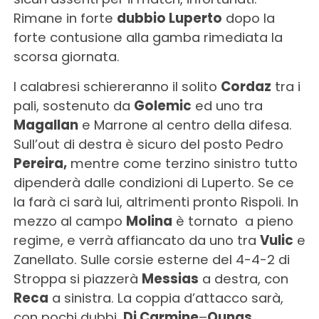
Rimane in forte
dubbio Luperto
dopo la
forte contusione alla gamba rimediata la
scorsa giornata.
I calabresi schiereranno il solito
Cordaz
tra i
pali, sostenuto da
Golemic
ed uno tra
Magallan
e Marrone al centro della difesa.
Sull’out di destra è sicuro del posto Pedro
Pereira,
mentre come terzino sinistro tutto
dipenderà dalle condizioni di Luperto. Se ce
la farà ci sarà lui, altrimenti pronto Rispoli. In
mezzo al campo
Molina
è tornato a pieno
regime, e verrà affiancato da uno tra
Vulic
e
Zanellato. Sulle corsie esterne del 4-4-2 di
Stroppa si piazzerà
Messias
a destra, con
Reca
a sinistra. La coppia d’attacco sarà,
con pochi dubbi,
Di Carmine
–
Ounas.