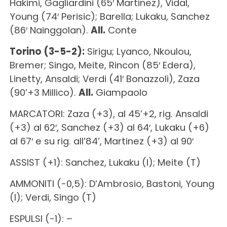
Hakimi, Gagliardini (65′ Martinez), Vidal,
Young (74′ Perisic); Barella; Lukaku, Sanchez
(86′ Nainggolan).
All.
Conte
Torino (3-5-2):
Sirigu; Lyanco, Nkoulou,
Bremer; Singo, Meite, Rincon (85′ Edera),
Linetty, Ansaldi; Verdi (41′ Bonazzoli), Zaza
(90’+3 Millico).
All.
Giampaolo
MARCATORI: Zaza (+3), al 45’+2, rig. Ansaldi
(+3) al 62′, Sanchez (+3) al 64′, Lukaku (+6)
al 67′ e su rig. all’84’, Martinez (+3) al 90′
ASSIST (+1): Sanchez, Lukaku (I); Meite (T)
AMMONITI (-0,5): D’Ambrosio, Bastoni, Young
(I); Verdi, Singo (T)
ESPULSI (-1): –