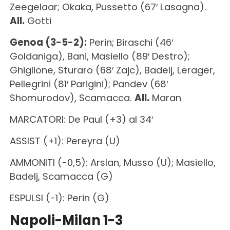
Zeegelaar; Okaka, Pussetto (67′ Lasagna).
All.
Gotti
Genoa (3-5-2):
Perin; Biraschi (46′
Goldaniga), Bani, Masiello (89′ Destro);
Ghiglione, Sturaro (68′ Zajc), Badelj, Lerager,
Pellegrini (81′ Parigini); Pandev (68′
Shomurodov), Scamacca.
All.
Maran
MARCATORI: De Paul (+3) al 34′
ASSIST (+1): Pereyra (U)
AMMONITI (-0,5): Arslan, Musso (U); Masiello,
Badelj, Scamacca (G)
ESPULSI (-1): Perin (G)
Napoli-Milan 1-3