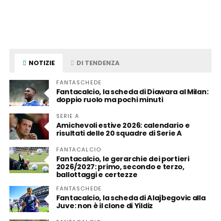
NOTIZIE
DI TENDENZA
FANTASCHEDE
Fantacalcio, la scheda di Diawara al Milan:
doppio ruolo ma pochi minuti
SERIE A
Amichevoli estive 2026: calendario e
risultati delle 20 squadre di Serie A
FANTACALCIO
Fantacalcio, le gerarchie dei portieri
2026/2027: primo, secondo e terzo,
ballottaggi e certezze
FANTASCHEDE
Fantacalcio, la scheda di Alajbegovic alla
Juve: non è il clone di Yildiz