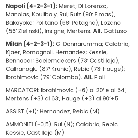
Napoli (4-2-3-1):
Meret; Di Lorenzo,
Manolas, Koulibaly, Rui; Ruiz (90′ Elmas),
Bakayoko; Politano (68′ Petagna), Lozano
(56′ Zielinski), Insigne; Mertens.
All.
Gattuso
Milan (4-2-3-1):
G. Donnarumma; Calabria,
Kjaer, Romagnoli, Hernandez; Kessie,
Bennacer; Saelemaekers (73′ Castillejo),
Calhanoglu (87′ Krunic), Rebic (73′ Hauge);
Ibrahimovic (79′ Colombo).
All.
Pioli
MARCATORI: Ibrahimovic (+6) al 20′ e al 54′,
Mertens (+3) al 63′, Hauge (+3) al 90’+5
ASSIST (+1): Hernandez, Rebic (M)
AMMONITI (-0,5): Rui (N); Calabria, Rebic,
Kessie, Castillejo (M)