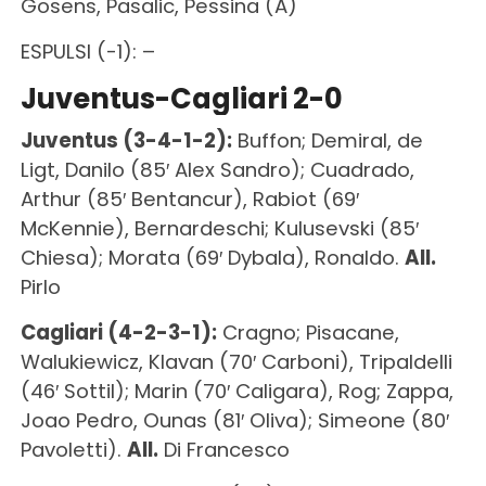
Gosens, Pasalic, Pessina (A)
ESPULSI (-1): –
Juventus-Cagliari 2-0
Juventus (3-4-1-2):
Buffon; Demiral, de
Ligt, Danilo (85′ Alex Sandro); Cuadrado,
Arthur (85′ Bentancur), Rabiot (69′
McKennie), Bernardeschi; Kulusevski (85′
Chiesa); Morata (69′ Dybala), Ronaldo.
All.
Pirlo
Cagliari (4-2-3-1):
Cragno; Pisacane,
Walukiewicz, Klavan (70′ Carboni), Tripaldelli
(46′ Sottil); Marin (70′ Caligara), Rog; Zappa,
Joao Pedro, Ounas (81′ Oliva); Simeone (80′
Pavoletti).
All.
Di Francesco