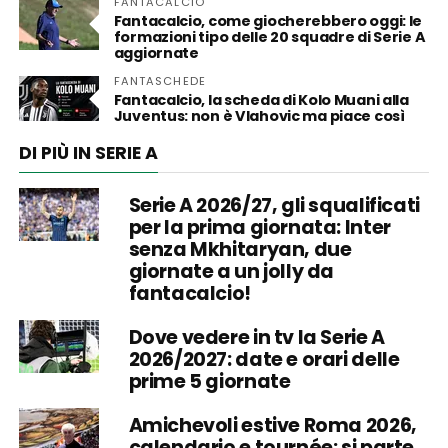
FANTACALCIO
Fantacalcio, come giocherebbero oggi: le
formazioni tipo delle 20 squadre di Serie A
aggiornate
FANTASCHEDE
Fantacalcio, la scheda di Kolo Muani alla
Juventus: non è Vlahovic ma piace così
DI PIÙ IN SERIE A
Serie A 2026/27, gli squalificati
per la prima giornata: Inter
senza Mkhitaryan, due
giornate a un jolly da
fantacalcio!
Dove vedere in tv la Serie A
2026/2027: date e orari delle
prime 5 giornate
Amichevoli estive Roma 2026,
calendario e tournée: si parte