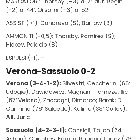
MARCATORI: Thorsby (+3) al 7′, aut. Regini
(-2) al 44′, Orsolini (+3) al 52′
ASSIST (+1): Candreva (S); Barrow (B)
AMMONITI (-0,5): Thorsby, Ramirez (S);
Hickey, Palacio (B)
ESPULSI (-1): –
Verona-Sassuolo 0-2
Verona (3-4-1-2):
Silvestri; Ceccherini (68′
Udogie), Dawidowicz, Magnani; Tameze, Ilic
(67′ Veloso), Zaccagni, Dimarco; Barak; Di
Carmine (78′ Salcedo), Kalinic (38′ Colley).
All.
Juric
Sassuolo (4-2-3-1):
Consigli; Toljan (64′
Ayhan), Chiriches, Ferrari, Rogerio; Lopez (79′