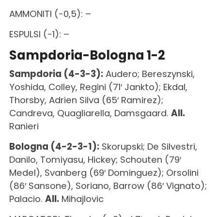
AMMONITI (-0,5): –
ESPULSI (-1): –
Sampdoria-Bologna 1-2
Sampdoria (4-3-3):
Audero; Bereszynski,
Yoshida, Colley, Regini (71′ Jankto); Ekdal,
Thorsby, Adrien Silva (65′ Ramirez);
Candreva, Quagliarella, Damsgaard.
All.
Ranieri
Bologna (4-2-3-1):
Skorupski; De Silvestri,
Danilo, Tomiyasu, Hickey; Schouten (79′
Medel), Svanberg (69′ Dominguez); Orsolini
(86′ Sansone), Soriano, Barrow (86′ Vignato);
Palacio.
All.
Mihajlovic