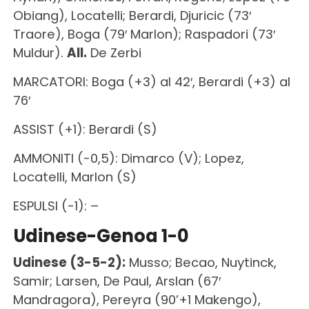
Obiang), Locatelli; Berardi, Djuricic (73′
Traore), Boga (79′ Marlon); Raspadori (73′
Muldur).
All.
De Zerbi
MARCATORI: Boga (+3) al 42′, Berardi (+3) al
76′
ASSIST (+1): Berardi (S)
AMMONITI (-0,5): Dimarco (V); Lopez,
Locatelli, Marlon (S)
ESPULSI (-1): –
Udinese-Genoa 1-0
Udinese (3-5-2):
Musso; Becao, Nuytinck,
Samir; Larsen, De Paul, Arslan (67′
Mandragora), Pereyra (90’+1 Makengo),