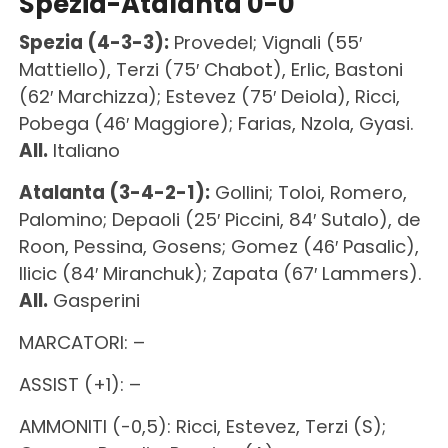
Spezia-Atalanta 0-0
Spezia (4-3-3):
Provedel; Vignali (55′
Mattiello), Terzi (75′ Chabot), Erlic, Bastoni
(62′ Marchizza); Estevez (75′ Deiola), Ricci,
Pobega (46′ Maggiore); Farias, Nzola, Gyasi.
All.
Italiano
Atalanta (3-4-2-1):
Gollini; Toloi, Romero,
Palomino; Depaoli (25′ Piccini, 84′ Sutalo), de
Roon, Pessina, Gosens; Gomez (46′ Pasalic),
Ilicic (84′ Miranchuk); Zapata (67′ Lammers).
All.
Gasperini
MARCATORI: –
ASSIST (+1): –
AMMONITI (-0,5): Ricci, Estevez, Terzi (S);