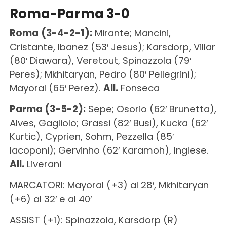
Roma-Parma 3-0
Roma
(3-4-2-1):
Mirante; Mancini,
Cristante, Ibanez (53′ Jesus); Karsdorp, Villar
(80′ Diawara), Veretout, Spinazzola (79′
Peres); Mkhitaryan, Pedro (80′ Pellegrini);
Mayoral (65′ Perez).
All.
Fonseca
Parma (3-5-2):
Sepe; Osorio (62′ Brunetta),
Alves, Gagliolo; Grassi (82′ Busi), Kucka (62′
Kurtic), Cyprien, Sohm, Pezzella (85′
Iacoponi); Gervinho (62′ Karamoh), Inglese.
All.
Liverani
MARCATORI: Mayoral (+3) al 28′, Mkhitaryan
(+6) al 32′ e al 40′
ASSIST (+1): Spinazzola, Karsdorp (R)