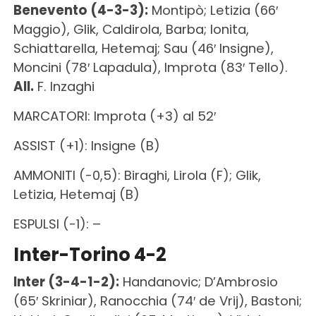
Benevento (4-3-3):
Montipò; Letizia (66′
Maggio), Glik, Caldirola, Barba; Ionita,
Schiattarella, Hetemaj; Sau (46′ Insigne),
Moncini (78′ Lapadula), Improta (83′ Tello).
All.
F. Inzaghi
MARCATORI: Improta (+3) al 52′
ASSIST (+1): Insigne (B)
AMMONITI (-0,5): Biraghi, Lirola (F); Glik,
Letizia, Hetemaj (B)
ESPULSI (-1): –
Inter-Torino 4-2
Inter (3-4-1-2):
Handanovic; D’Ambrosio
(65′ Skriniar), Ranocchia (74′ de Vrij), Bastoni;