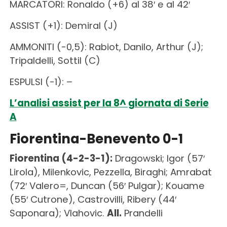
MARCATORI: Ronaldo (+6) al 38′ e al 42′
ASSIST (+1): Demiral (J)
AMMONITI (-0,5): Rabiot, Danilo, Arthur (J);
Tripaldelli, Sottil (C)
ESPULSI (-1): –
L’analisi assist per la 8^ giornata di Serie
A
Fiorentina-Benevento 0-1
Fiorentina (4-2-3-1):
Dragowski; Igor (57′
Lirola), Milenkovic, Pezzella, Biraghi; Amrabat
(72′ Valero=, Duncan (56′ Pulgar); Kouame
(55′ Cutrone), Castrovilli, Ribery (44′
Saponara); Vlahovic.
All.
Prandelli