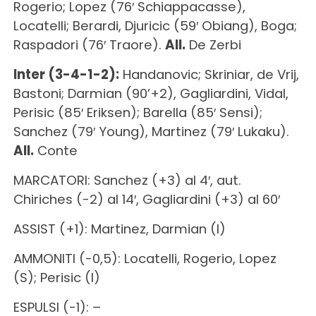
Rogerio; Lopez (76′ Schiappacasse),
Locatelli; Berardi, Djuricic (59′ Obiang), Boga;
Raspadori (76′ Traore).
All.
De Zerbi
Inter (3-4-1-2):
Handanovic; Skriniar, de Vrij,
Bastoni; Darmian (90’+2), Gagliardini, Vidal,
Perisic (85′ Eriksen); Barella (85′ Sensi);
Sanchez (79′ Young), Martinez (79′ Lukaku).
All.
Conte
MARCATORI: Sanchez (+3) al 4′, aut.
Chiriches (-2) al 14′, Gagliardini (+3) al 60′
ASSIST (+1): Martinez, Darmian (I)
AMMONITI (-0,5): Locatelli, Rogerio, Lopez
(S); Perisic (I)
ESPULSI (-1): –