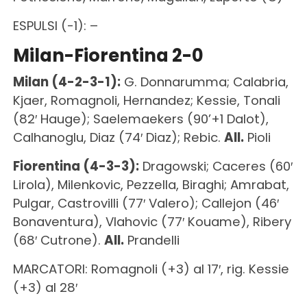
ESPULSI (-1): –
Milan-Fiorentina 2-0
Milan (4-2-3-1):
G. Donnarumma; Calabria,
Kjaer, Romagnoli, Hernandez; Kessie, Tonali
(82′ Hauge); Saelemaekers (90’+1 Dalot),
Calhanoglu, Diaz (74′ Diaz); Rebic.
All.
Pioli
Fiorentina (4-3-3):
Dragowski; Caceres (60′
Lirola), Milenkovic, Pezzella, Biraghi; Amrabat,
Pulgar, Castrovilli (77′ Valero); Callejon (46′
Bonaventura), Vlahovic (77′ Kouame), Ribery
(68′ Cutrone).
All.
Prandelli
MARCATORI: Romagnoli (+3) al 17′, rig. Kessie
(+3) al 28′