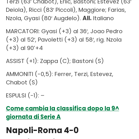
Terzi (63′ Chabot), Erlic, Bastoni; Estevez (63′
Deiola), Ricci (83′ Piccoli), Maggiore; Farias,
Nzola, Gyasi (80′ Augdelo).
All.
Italiano
MARCATORI: Gyasi (+3) al 36′, Joao Pedro
(+3) al 52′, Pavoletti (+3) al 58′, rig. Nzola
(+3) al 90’+4
ASSIST (+1): Zappa (C); Bastoni (S)
AMMONITI (-0,5): Ferrer, Terzi, Estevez,
Chabot (S)
ESPULSI (-1): –
Come cambia la classifica dopo la 9^
giornata di Serie A
Napoli-Roma 4-0