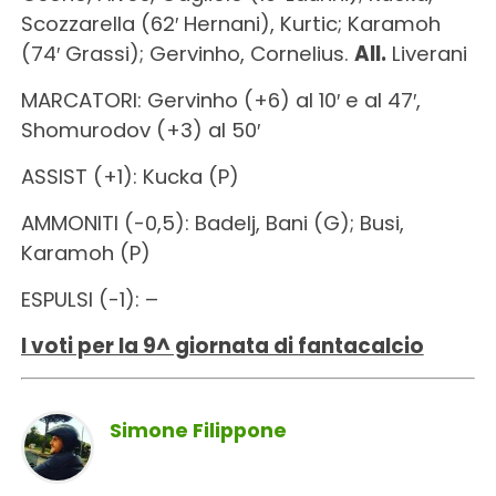
Scozzarella (62′ Hernani), Kurtic; Karamoh
(74′ Grassi); Gervinho, Cornelius.
All.
Liverani
MARCATORI: Gervinho (+6) al 10′ e al 47′,
Shomurodov (+3) al 50′
ASSIST (+1): Kucka (P)
AMMONITI (-0,5): Badelj, Bani (G); Busi,
Karamoh (P)
ESPULSI (-1): –
I voti per la 9^ giornata di fantacalcio
Simone Filippone