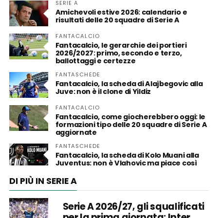
SERIE A
Amichevoli estive 2026: calendario e
risultati delle 20 squadre di Serie A
FANTACALCIO
Fantacalcio, le gerarchie dei portieri
2026/2027: primo, secondo e terzo,
ballottaggi e certezze
FANTASCHEDE
Fantacalcio, la scheda di Alajbegovic alla
Juve: non è il clone di Yildiz
FANTACALCIO
Fantacalcio, come giocherebbero oggi: le
formazioni tipo delle 20 squadre di Serie A
aggiornate
FANTASCHEDE
Fantacalcio, la scheda di Kolo Muani alla
Juventus: non è Vlahovic ma piace così
DI PIÙ IN SERIE A
Serie A 2026/27, gli squalificati
per la prima giornata: Inter