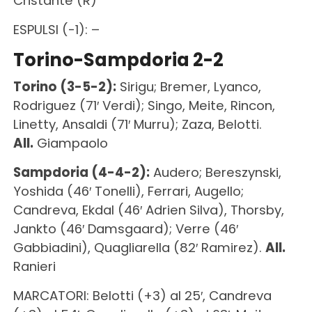
Cristante (R)
ESPULSI (-1): –
Torino-Sampdoria 2-2
Torino (3-5-2):
Sirigu; Bremer, Lyanco,
Rodriguez (71′ Verdi); Singo, Meite, Rincon,
Linetty, Ansaldi (71′ Murru); Zaza, Belotti.
All.
Giampaolo
Sampdoria (4-4-2):
Audero; Bereszynski,
Yoshida (46′ Tonelli), Ferrari, Augello;
Candreva, Ekdal (46′ Adrien Silva), Thorsby,
Jankto (46′ Damsgaard); Verre (46′
Gabbiadini), Quagliarella (82′ Ramirez).
All.
Ranieri
MARCATORI: Belotti (+3) al 25′, Candreva