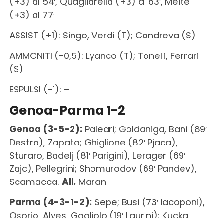
(+3) al 54′, Quagliarella (+3) al 63′, Meite
(+3) al 77′
ASSIST (+1): Singo, Verdi (T); Candreva (S)
AMMONITI (-0,5): Lyanco (T); Tonelli, Ferrari
(S)
ESPULSI (-1): –
Genoa-Parma 1-2
Genoa (3-5-2):
Paleari; Goldaniga, Bani (89′
Destro), Zapata; Ghiglione (82′ Pjaca),
Sturaro, Badelj (81′ Parigini), Lerager (69′
Zajc), Pellegrini; Shomurodov (69′ Pandev),
Scamacca.
All.
Maran
Parma (4-3-1-2):
Sepe; Busi (73′ Iacoponi),
Osorio, Alves, Gagliolo (19′ Laurini); Kucka,