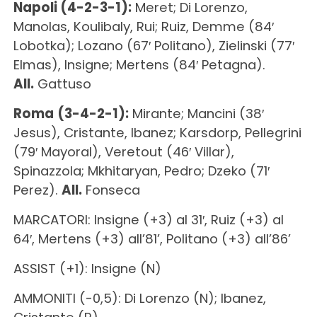
Napoli (4-2-3-1):
Meret; Di Lorenzo,
Manolas, Koulibaly, Rui; Ruiz, Demme (84′
Lobotka); Lozano (67′ Politano), Zielinski (77′
Elmas), Insigne; Mertens (84′ Petagna).
All.
Gattuso
Roma
(3-4-2-1):
Mirante; Mancini (38′
Jesus), Cristante, Ibanez; Karsdorp, Pellegrini
(79′ Mayoral), Veretout (46′ Villar),
Spinazzola; Mkhitaryan, Pedro; Dzeko (71′
Perez).
All.
Fonseca
MARCATORI: Insigne (+3) al 31′, Ruiz (+3) al
64′, Mertens (+3) all’81’, Politano (+3) all’86’
ASSIST (+1): Insigne (N)
AMMONITI (-0,5): Di Lorenzo (N); Ibanez,