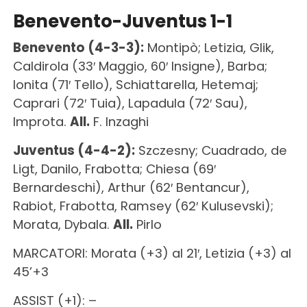
Benevento-Juventus 1-1
Benevento (4-3-3):
Montipò; Letizia, Glik,
Caldirola (33′ Maggio, 60′ Insigne), Barba;
Ionita (71′ Tello), Schiattarella, Hetemaj;
Caprari (72′ Tuia), Lapadula (72′ Sau),
Improta.
All.
F. Inzaghi
Juventus (4-4-2):
Szczesny; Cuadrado, de
Ligt, Danilo, Frabotta; Chiesa (69′
Bernardeschi), Arthur (62′ Bentancur),
Rabiot, Frabotta, Ramsey (62′ Kulusevski);
Morata, Dybala.
All.
Pirlo
MARCATORI: Morata (+3) al 21′, Letizia (+3) al
45’+3
ASSIST (+1): –