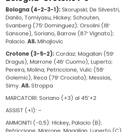
Bologna (4-2-3-1):
Skorupski; De Silvestri,
Danilo, Tomiyasu, Hickey; Schouten,
Svanberg (75′ Dominguez); Orsolini (18′
Sansone), Soriano, Barrow (87′ Vignato);
Palacio.
All.
Mihajlovic
Crotone (3-5-2):
Cordaz; Magallan (59′
Dragus), Marrone (46′ Cuomo), Luperto;
Pereira, Molina, Petriccione, Vulic (58′
Golemic), Reca (79′ Crociata); Messias,
Simy.
All.
Stroppa
MARCATORI: Soriano (+3) al 45’+2
ASSIST (+1): –
AMMONITI (-0,5): Hickey, Palacio (B);
Petriccione, Marrone, Magallan, Luperto (C)