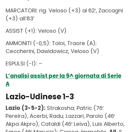
MARCATORI: rig. Veloso (+3) al 62′, Zaccagni
(+3) all’83’
ASSIST (+1): Veloso (V)
AMMONITI (-0,5): Toloi, Traore (A);
Ceccherini, Dawidowicz, Veloso (V)
ESPULSI (-1): –
L’analisi assist per la 9^ giornata di Serie
A
Lazio-Udinese 1-3
Lazio (3-5-2):
Strakosha; Patric (76′
Pereira), Acerbi, Radu; Lazzari, Parolo (46′
Akpa Akpro), Cataldi (46′ Leiva), Luis Alberto,
Fares (46′ Marusic); Correa, Immobile.
All.
S.