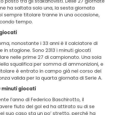
o posto tra gli stakanovisti. Delle 27 giornate
 ne ha saltata solo una, la sesta giornata
oi sempre titolare tranne in una occasione,
secondo tempo.
 giocati
ma, nonostante i 33 anni è il calciatore di
 in stagione. Sono 2313 i minuti giocati
itolare nelle prime 27 di campionato. Una sola
della squalifica per somma di ammonizioni, e
 titolare è entrato in campo già nel corso del
nza valida per la quarta giornata di Serie A.
 minuti giocati
te l’anno di Federico Baschirotto, il
vere fiuto del gol ed ha attirato su di se
nel suo caso sta un po’ stretto, perché ha