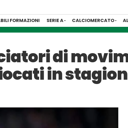
BILI FORMAZIONI
SERIE A
CALCIOMERCATO
A
alciatori di mov
iocati in stagio