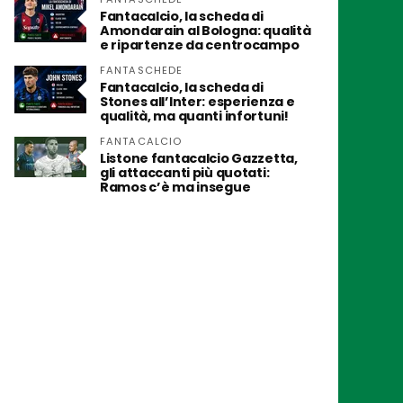
Fantacalcio, la scheda di
Amondarain al Bologna: qualità
e ripartenze da centrocampo
FANTASCHEDE
Fantacalcio, la scheda di
Stones all’Inter: esperienza e
qualità, ma quanti infortuni!
FANTACALCIO
Listone fantacalcio Gazzetta,
gli attaccanti più quotati:
Ramos c’è ma insegue