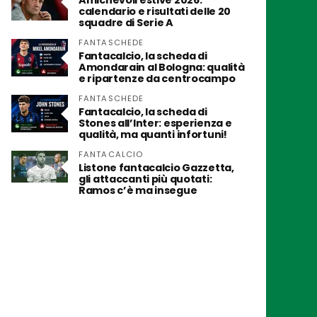
Amichevoli estive 2026:
calendario e risultati delle 20
squadre di Serie A
FANTASCHEDE
Fantacalcio, la scheda di
Amondarain al Bologna: qualità
e ripartenze da centrocampo
FANTASCHEDE
Fantacalcio, la scheda di
Stones all’Inter: esperienza e
qualità, ma quanti infortuni!
FANTACALCIO
Listone fantacalcio Gazzetta,
gli attaccanti più quotati:
Ramos c’è ma insegue