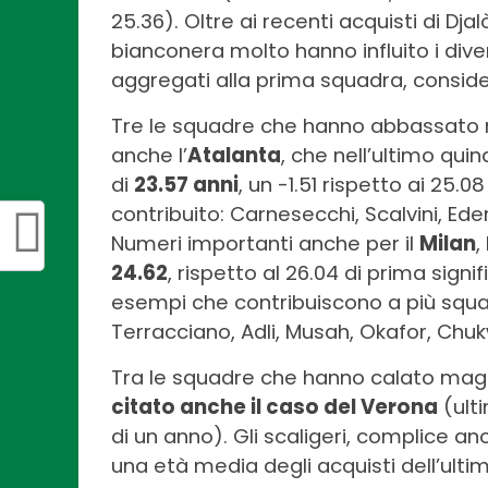
25.36). Oltre ai recenti acquisti di Dj
bianconera molto hanno influito i dive
aggregati alla prima squadra, consider
Tre le squadre che hanno abbassato n
anche l’
Atalanta
, che nell’ultimo qu
di
23.57 anni
, un -1.51 rispetto ai 25.
contribuito: Carnesecchi, Scalvini, Eders
Numeri importanti anche per il
Milan
,
24.62
, rispetto al 26.04 di prima signi
esempi che contribuiscono a più squa
Terracciano, Adli, Musah, Okafor, Chukw
Tra le squadre che hanno calato magg
citato anche il caso del Verona
(ult
di un anno). Gli scaligeri, complice a
una età media degli acquisti dell’ult