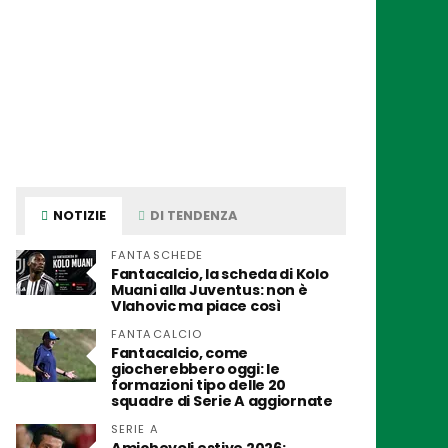
NOTIZIE
DI TENDENZA
FANTASCHEDE
Fantacalcio, la scheda di Kolo
Muani alla Juventus: non è
Vlahovic ma piace così
FANTACALCIO
Fantacalcio, come
giocherebbero oggi: le
formazioni tipo delle 20
squadre di Serie A aggiornate
SERIE A