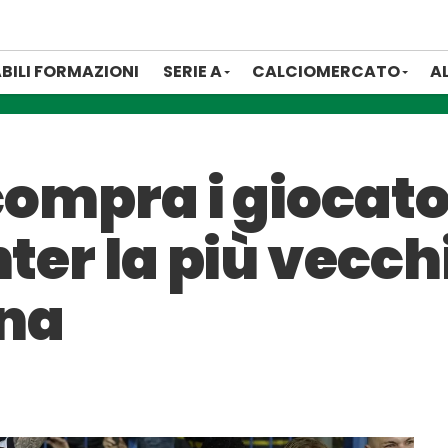
BILI FORMAZIONI
SERIE A
CALCIOMERCATO
A
 compra i giocato
ter la più vecch
gna