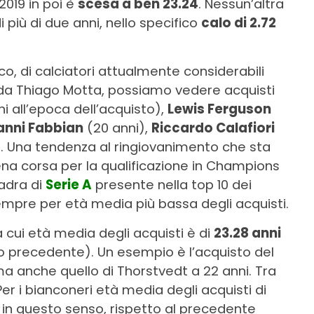
 2019 in poi è
scesa a ben 23.24
. Nessun’altra
 più di due anni, nello specifico
calo di 2.72
, di calciatori attualmente considerabili
 da Thiago Motta, possiamo vedere acquisti
ni all’epoca dell’acquisto),
Lewis Ferguson
anni Fabbian
(20 anni),
Riccardo Calafiori
. Una tendenza al ringiovanimento che sta
piena corsa per la qualificazione in Champions
uadra di
Serie A
presente nella top 10 dei
empre per età media più bassa degli acquisti.
la cui età media degli acquisti è di
23.28 anni
io precedente). Un esempio è l’acquisto del
a anche quello di Thorstvedt a 22 anni. Tra
 Per i bianconeri età media degli acquisti di
 in questo senso, rispetto al precedente