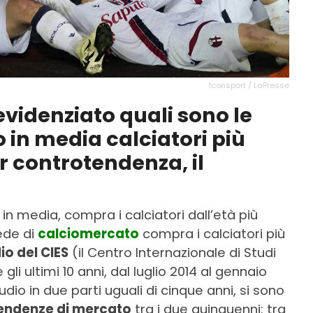
Iconsport / LaPresse
evidenziato quali sono le
in media calciatori più
ter controtendenza, il
 in media, compra i calciatori dall’età più
ede di
calciomercato
compra i calciatori più
io del CIES
(il Centro Internazionale di Studi
li ultimi 10 anni, dal luglio 2014 al gennaio
udio in due parti uguali di cinque anni, si sono
tendenze di mercato
tra i due quinquenni: tra