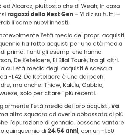
alò ed Alcaraz, piuttosto che di Weah; in casa
rsi
ragazzi della Next Gen
– Yildiz su tutti –
abili come nuovi innesti.
otevolmente l’età media dei propri acquisti
inquennio ha fatto acquisti per una età media
08 di prima. Tanti gli esempi che hanno
on, De Ketelaere, El Bilal Touré, tra gli altri.
 la cui età media degli acquisti è scesa a
fica -1.42. De Ketelaere è uno dei pochi
dre, ma anche: Thiaw, Kalulu, Gabbia,
ueze, solo per citare i più recenti.
iormente l’età media dei loro acquisti,
va
ima altra squadra ad averla abbassata di più
nche l’epurazione di gennaio, possono vantare
imo quinquennio di
24.54 anni
, con un -1.50