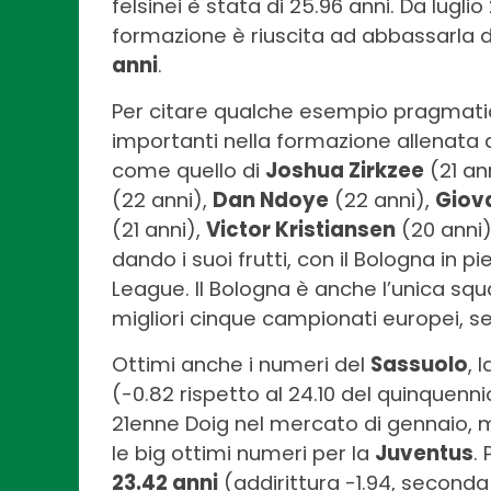
felsinei è stata di 25.96 anni. Da luglio
formazione è riuscita ad abbassarla di
anni
.
Per citare qualche esempio pragmatico
importanti nella formazione allenata
come quello di
Joshua Zirkzee
(21 an
(22 anni),
Dan Ndoye
(22 anni),
Giov
(21 anni),
Victor Kristiansen
(20 anni)
dando i suoi frutti, con il Bologna in 
League. Il Bologna è anche l’unica sq
migliori cinque campionati europei, s
Ottimi anche i numeri del
Sassuolo
, 
(-0.82 rispetto al 24.10 del quinquenn
21enne Doig nel mercato di gennaio, m
le big ottimi numeri per la
Juventus
.
23.42 anni
(addirittura -1.94, seconda