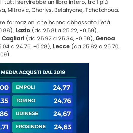
 tutti servirebbe un libro intero, tra i più
ilva, Mitrovic, Charlys, Belahyane, Tchatchoua.
tre formazioni che hanno abbassato l’età
0.88),
Lazio
(da 25.81 a 25.22, -0.59),
,
Cagliari
(da 25.92 a 25.34, -0.58),
Genoa
.04 a 24.76, -0.28),
Lecce
(da 25.82 a 25.70,
.09).