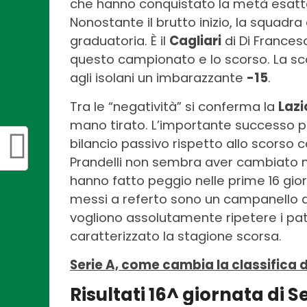
che hanno conquistato la metà esatt
Nonostante il brutto inizio, la squadra
graduatoria. È il
Cagliari
di Di Frances
questo campionato e lo scorso. La sc
agli isolani un imbarazzante
-15
.
Tra le “negatività” si conferma la
Lazi
mano tirato. L’importante successo 
bilancio passivo rispetto allo scors
Prandelli non sembra aver cambiato nul
hanno fatto peggio nelle prime 16 gior
messi a referto sono un campanello d’a
vogliono assolutamente ripetere i pate
caratterizzato la stagione scorsa.
Serie A, come cambia la classifica 
Risultati 16^ giornata di S