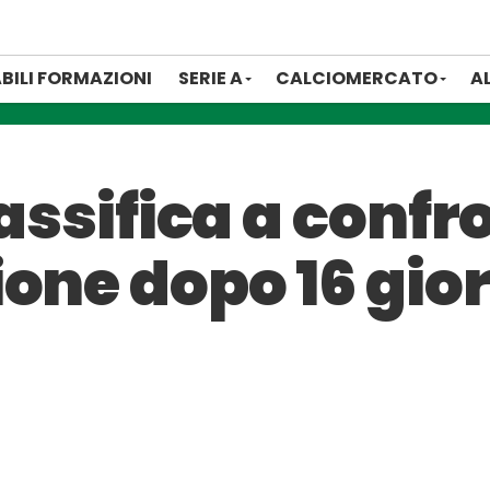
BILI FORMAZIONI
SERIE A
CALCIOMERCATO
A
lassifica a confr
ione dopo 16 gio