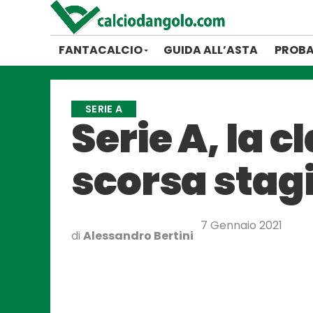
FANTACALCIO
GUIDA ALL’ASTA
PROBA
SERIE A
Serie A, la c
scorsa stag
7 Gennaio 2021
di
Alessandro Bertini