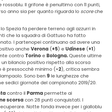
rossoblu. Il grifone è penultimo con 11 punti,
rso anno sia per quanto riguarda lo
score
che
lo Spezia fa perdere terreno agli azzurri in
nti che la squadra di Gattuso ha fatto
onato. I partenopei continuano ad avere una
ositivo anche
Verona
(
+5
) e
Udinese
(
+1
)
ente contro
Torino
e
Bologna.
Queste ultime
n bilancio positivo rispetto alla scorsa
rio è pressocchè minimo (
-2
), critica sembra
 Giampaolo. Sono ben
9
le lunghezze che
me sedici giornate del campionato 2019/20.
nta
contro il
Parma
permette ai
one scorsa
con 28 punti conquistati. I
ecuperare. Notte fonda invece per i gialloblu