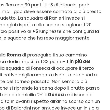
ifica con 39 punti. Il -3 di bilancio, però
 ma il gap deve essere colmato al più presto
udetto. La squadra di Ranieri invece si
agini rispetto alla scorsa stagione. I 20
cio positivo di
+5
lunghezze che configura la
lle squadre che ha reso maggiormente
alla
Roma
di proseguire il suo cammino
ca dodici mesi fa. I 33 punti –
1 in più del
a squadra di Fonseca di occupare il terzo
nificativo miglioramento rispetto alla quarta
ate del torneo passato. Non sembra più
 che si riprende la scena dopo il brutto passo
tono a domicilio 2-1 il
Genoa
e si issano al
 balzo in avanti rispetto all’anno scorso con un
top di Ballardini non smuove invece un inizio a