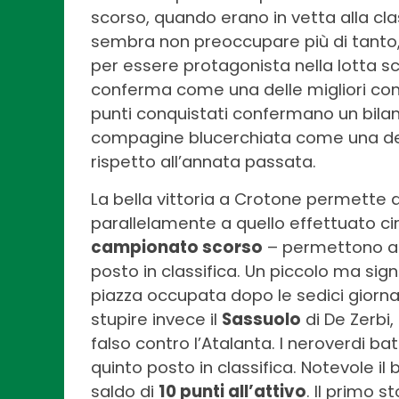
scorso, quando erano in vetta alla class
sembra non preoccupare più di tanto,
per essere protagonista nella lotta sc
conferma come una delle migliori comp
punti conquistati confermano un bilan
compagine blucerchiata come una de
rispetto all’annata passata.
La bella vittoria a Crotone permette 
parallelamente a quello effettuato cir
campionato scorso
– permettono all
posto in classifica. Un piccolo ma sig
piazza occupata dopo le sedici giorn
stupire invece il
Sassuolo
di De Zerbi,
falso contro l’Atalanta. I neroverdi bat
quinto posto in classifica. Notevole il
saldo di
10 punti all’attivo
. Il primo s