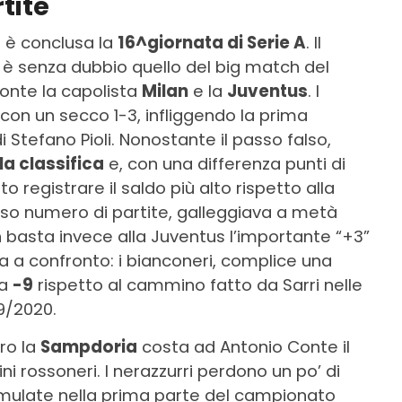
tite
si è conclusa la
16^giornata di Serie A
. Il
 è senza dubbio quello del big match del
ronte la capolista
Milan
e la
Juventus
. I
on un secco 1-3, infliggendo la prima
 Stefano Pioli. Nonostante il passo falso,
a classifica
e, con una differenza punti di
 registrare il saldo più alto rispetto alla
so numero di partite, galleggiava a metà
on basta invece alla Juventus l’importante “+3”
a a confronto: i bianconeri, complice una
 a
-9
rispetto al cammino fatto da Sarri nelle
9/2020.
ro la
Sampdoria
costa ad Antonio Conte il
i rossoneri. I nerazzurri perdono un po’ di
umulate nella prima parte del campionato