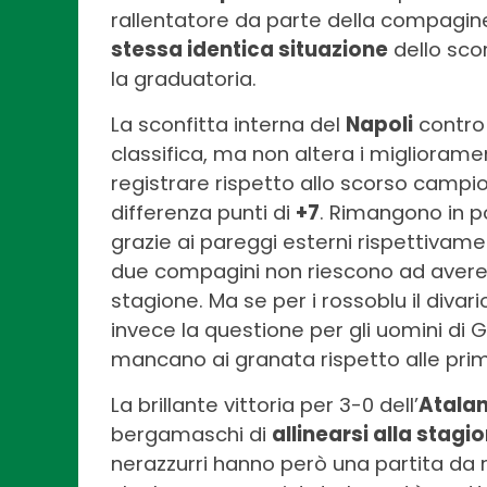
rallentatore da parte della compagine 
stessa identica situazione
dello sco
la graduatoria.
La sconfitta interna del
Napoli
contro 
classifica, ma non altera i migliorame
registrare rispetto allo scorso campi
differenza punti di
+7
. Rimangono in p
grazie ai pareggi esterni rispettivam
due compagini non riescono ad avere u
stagione. Ma se per i rossoblu il diva
invece la questione per gli uomini di
mancano ai granata rispetto alle pri
La brillante vittoria per 3-0 dell’
Atala
bergamaschi di
allinearsi alla stagi
nerazzurri hanno però una partita da r