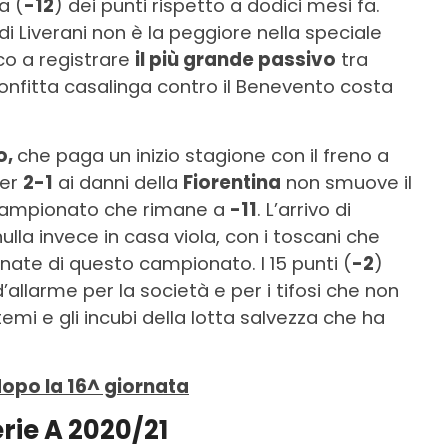
a (
-12
) dei punti rispetto a dodici mesi fa.
 di Liverani non è la peggiore nella speciale
co a registrare
il più grande passivo
tra
onfitta casalinga contro il Benevento costa
o,
che paga un inizio stagione con il freno a
per
2-1
ai danni della
Fiorentina
non smuove il
o campionato che rimane a
-11
. L’arrivo di
la invece in casa viola, con i toscani che
nate di questo campionato. I 15 punti (
-2
)
llarme per la società e per i tifosi che non
mi e gli incubi della lotta salvezza che ha
dopo la 16^ giornata
erie A 2020/21