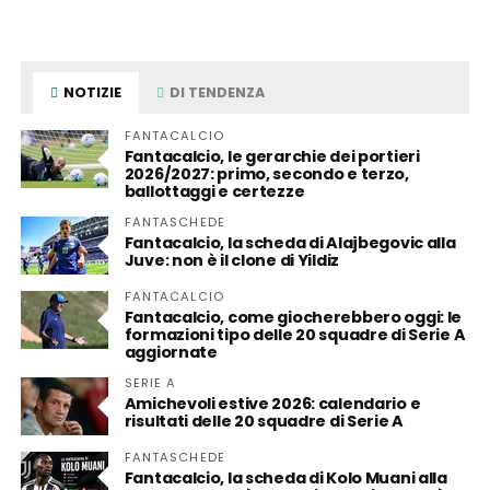
NOTIZIE
DI TENDENZA
FANTACALCIO
Fantacalcio, le gerarchie dei portieri
2026/2027: primo, secondo e terzo,
ballottaggi e certezze
FANTASCHEDE
Fantacalcio, la scheda di Alajbegovic alla
Juve: non è il clone di Yildiz
FANTACALCIO
Fantacalcio, come giocherebbero oggi: le
formazioni tipo delle 20 squadre di Serie A
aggiornate
SERIE A
Amichevoli estive 2026: calendario e
risultati delle 20 squadre di Serie A
FANTASCHEDE
Fantacalcio, la scheda di Kolo Muani alla