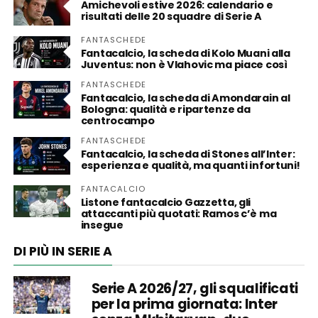
Amichevoli estive 2026: calendario e
risultati delle 20 squadre di Serie A
FANTASCHEDE
Fantacalcio, la scheda di Kolo Muani alla
Juventus: non è Vlahovic ma piace così
FANTASCHEDE
Fantacalcio, la scheda di Amondarain al
Bologna: qualità e ripartenze da
centrocampo
FANTASCHEDE
Fantacalcio, la scheda di Stones all’Inter:
esperienza e qualità, ma quanti infortuni!
FANTACALCIO
Listone fantacalcio Gazzetta, gli
attaccanti più quotati: Ramos c’è ma
insegue
DI PIÙ IN SERIE A
Serie A 2026/27, gli squalificati
per la prima giornata: Inter