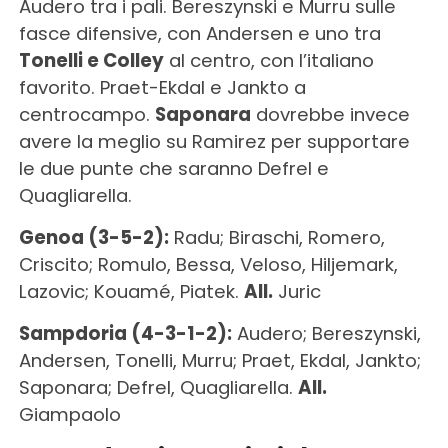
Audero tra i pali. Bereszynski e Murru sulle
fasce difensive, con Andersen e uno tra
Tonelli e Colley
al centro, con l’italiano
favorito. Praet-Ekdal e Jankto a
centrocampo.
Saponara
dovrebbe invece
avere la meglio su Ramirez per supportare
le due punte che saranno Defrel e
Quagliarella.
Genoa (3-5-2):
Radu; Biraschi, Romero,
Criscito; Romulo, Bessa, Veloso, Hiljemark,
Lazovic; Kouamé, Piatek.
All.
Juric
Sampdoria (4-3-1-2):
Audero; Bereszynski,
Andersen, Tonelli, Murru; Praet, Ekdal, Jankto;
Saponara; Defrel, Quagliarella.
All.
Giampaolo