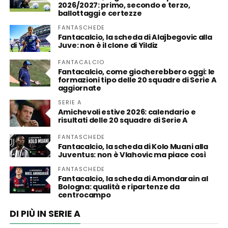
2026/2027: primo, secondo e terzo,
ballottaggi e certezze
FANTASCHEDE
Fantacalcio, la scheda di Alajbegovic alla
Juve: non è il clone di Yildiz
FANTACALCIO
Fantacalcio, come giocherebbero oggi: le
formazioni tipo delle 20 squadre di Serie A
aggiornate
SERIE A
Amichevoli estive 2026: calendario e
risultati delle 20 squadre di Serie A
FANTASCHEDE
Fantacalcio, la scheda di Kolo Muani alla
Juventus: non è Vlahovic ma piace così
FANTASCHEDE
Fantacalcio, la scheda di Amondarain al
Bologna: qualità e ripartenze da
centrocampo
DI PIÙ IN SERIE A