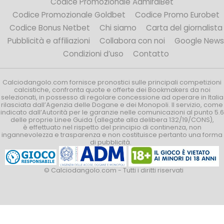
Codice Promozionale AdmiralBet
Codice Promozionale Goldbet
Codice Promo Eurobet
Codice Bonus Netbet
Chi siamo
Carta del giornalista
Pubblicità e affiliazioni
Collabora con noi
Google News
Condizioni d’uso
Contatto
Calciodangolo.com fornisce pronostici sulle principali competizioni
calcistiche, confronta quote e offerte dei Bookmakers da noi
selezionati, in possesso di regolare concessione ad operare in Italia
rilasciata dall’Agenzia delle Dogane e dei Monopoli. Il servizio, come
indicato dall’Autorità per le garanzie nelle comunicazioni al punto 5.6
delle proprie Linee Guida (allegate alla delibera 132/19/CONS),
è effettuato nel rispetto del principio di continenza, non
ingannevolezza e trasparenza e non costituisce pertanto una forma
di pubblicità.
© Calciodangolo.com - Tutti i diritti riservati