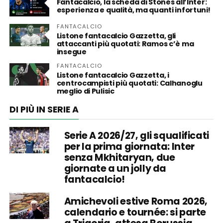
Fantacalcio, la scheda di Stones all’Inter:
esperienza e qualità, ma quanti infortuni!
FANTACALCIO
Listone fantacalcio Gazzetta, gli
attaccanti più quotati: Ramos c’è ma
insegue
FANTACALCIO
Listone fantacalcio Gazzetta, i
centrocampisti più quotati: Calhanoglu
meglio di Pulisic
DI PIÙ IN SERIE A
Serie A 2026/27, gli squalificati
per la prima giornata: Inter
senza Mkhitaryan, due
giornate a un jolly da
fantacalcio!
Amichevoli estive Roma 2026,
calendario e tournée: si parte