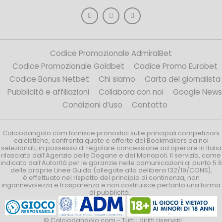
Codice Promozionale AdmiralBet
Codice Promozionale Goldbet
Codice Promo Eurobet
Codice Bonus Netbet
Chi siamo
Carta del giornalista
Pubblicità e affiliazioni
Collabora con noi
Google News
Condizioni d’uso
Contatto
Calciodangolo.com fornisce pronostici sulle principali competizioni
calcistiche, confronta quote e offerte dei Bookmakers da noi
selezionati, in possesso di regolare concessione ad operare in Italia
rilasciata dall’Agenzia delle Dogane e dei Monopoli. Il servizio, come
indicato dall’Autorità per le garanzie nelle comunicazioni al punto 5.6
delle proprie Linee Guida (allegate alla delibera 132/19/CONS),
è effettuato nel rispetto del principio di continenza, non
ingannevolezza e trasparenza e non costituisce pertanto una forma
di pubblicità.
© Calciodangolo.com - Tutti i diritti riservati