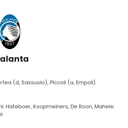
talanta
ortea (d, Sassuolo), Piccoli (a, Empoli)
vini; Hateboer, Koopmeiners, De Roon, Mahele;
ni