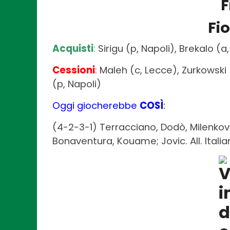
Fi
Acquisti
:
Sirigu (p, Napoli), Brekalo (
Cessioni
:
Maleh (c, Lecce), Zurkowski 
(p, Napoli)
Oggi giocherebbe
COSÌ
:
(4-2-3-1) Terracciano, Dodò, Milenkovi
Bonaventura, Kouame; Jovic. All. Itali