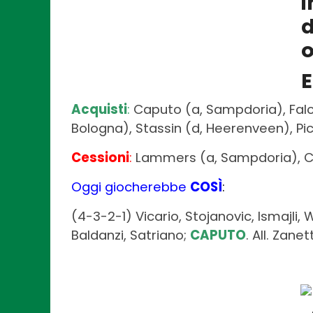
E
Acquisti
:
Caputo (a, Sampdoria), Falcu
Bologna), Stassin (d, Heerenveen), Pic
Cessioni
:
Lammers (a, Sampdoria), Cro
Oggi giocherebbe
COSÌ
:
(4-3-2-1) Vicario, Stojanovic, Ismajli, W
Baldanzi, Satriano;
CAPUTO
. All. Zanett