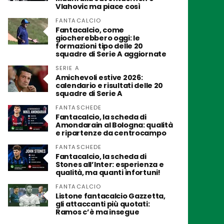
Vlahovic ma piace così
FANTACALCIO
Fantacalcio, come
giocherebbero oggi: le
formazioni tipo delle 20
squadre di Serie A aggiornate
SERIE A
Amichevoli estive 2026:
calendario e risultati delle 20
squadre di Serie A
FANTASCHEDE
Fantacalcio, la scheda di
Amondarain al Bologna: qualità
e ripartenze da centrocampo
FANTASCHEDE
Fantacalcio, la scheda di
Stones all’Inter: esperienza e
qualità, ma quanti infortuni!
FANTACALCIO
Listone fantacalcio Gazzetta,
gli attaccanti più quotati:
Ramos c’è ma insegue