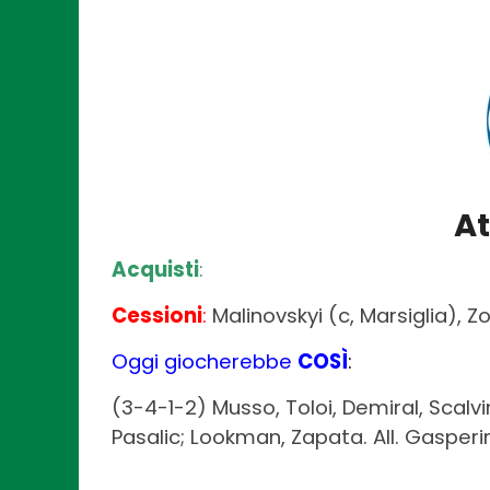
–
A
Acquisti
:
Cessioni
:
Malinovskyi (c, Marsiglia), Z
Oggi giocherebbe
COSÌ
:
(3-4-1-2) Musso, Toloi, Demiral, Scal
Pasalic; Lookman, Zapata. All. Gasperi