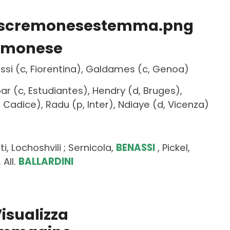
emonese
assi (c, Fiorentina), Galdames (c, Genoa)
ar (c, Estudiantes), Hendry (d, Bruges),
Cadice), Radu (p, Inter), Ndiaye (d, Vicenza)
, Lochoshvili ; Sernicola,
BENASSI
, Pickel,
 All.
BALLARDINI