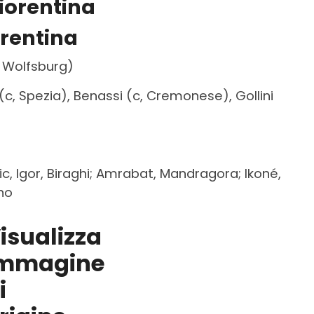
orentina
a, Wolfsburg)
(c, Spezia), Benassi (c, Cremonese), Gollini
c, Igor, Biraghi; Amrabat, Mandragora; Ikoné,
ano