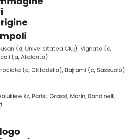
mpoli
san (d, Universitatea Cluj), Vignato (c,
coli (a, Atalanta)
ciata (c, Cittadella), Bajrami (c, Sassuolo)
alukiewikz, Parisi; Grassi, Marin, Bandinelli;
i