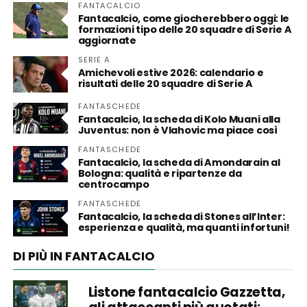
FANTACALCIO
Fantacalcio, come giocherebbero oggi: le
formazioni tipo delle 20 squadre di Serie A
aggiornate
SERIE A
Amichevoli estive 2026: calendario e
risultati delle 20 squadre di Serie A
FANTASCHEDE
Fantacalcio, la scheda di Kolo Muani alla
Juventus: non è Vlahovic ma piace così
FANTASCHEDE
Fantacalcio, la scheda di Amondarain al
Bologna: qualità e ripartenze da
centrocampo
FANTASCHEDE
Fantacalcio, la scheda di Stones all’Inter:
esperienza e qualità, ma quanti infortuni!
DI PIÙ IN FANTACALCIO
Listone fantacalcio Gazzetta,