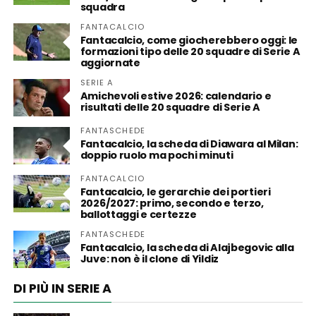
squadra
FANTACALCIO
Fantacalcio, come giocherebbero oggi: le
formazioni tipo delle 20 squadre di Serie A
aggiornate
SERIE A
Amichevoli estive 2026: calendario e
risultati delle 20 squadre di Serie A
FANTASCHEDE
Fantacalcio, la scheda di Diawara al Milan:
doppio ruolo ma pochi minuti
FANTACALCIO
Fantacalcio, le gerarchie dei portieri
2026/2027: primo, secondo e terzo,
ballottaggi e certezze
FANTASCHEDE
Fantacalcio, la scheda di Alajbegovic alla
Juve: non è il clone di Yildiz
DI PIÙ IN SERIE A