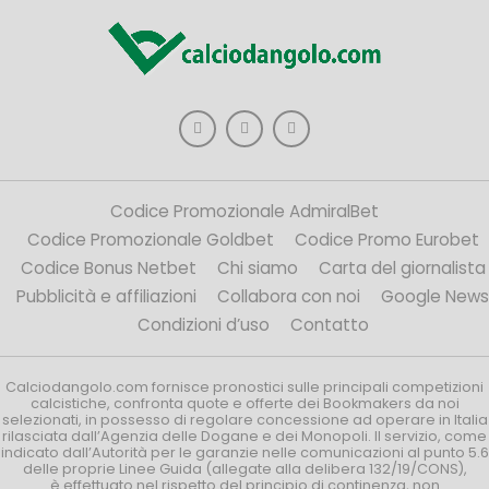
Codice Promozionale AdmiralBet
Codice Promozionale Goldbet
Codice Promo Eurobet
Codice Bonus Netbet
Chi siamo
Carta del giornalista
Pubblicità e affiliazioni
Collabora con noi
Google News
Condizioni d’uso
Contatto
Calciodangolo.com fornisce pronostici sulle principali competizioni
calcistiche, confronta quote e offerte dei Bookmakers da noi
selezionati, in possesso di regolare concessione ad operare in Italia
rilasciata dall’Agenzia delle Dogane e dei Monopoli. Il servizio, come
indicato dall’Autorità per le garanzie nelle comunicazioni al punto 5.6
delle proprie Linee Guida (allegate alla delibera 132/19/CONS),
è effettuato nel rispetto del principio di continenza, non