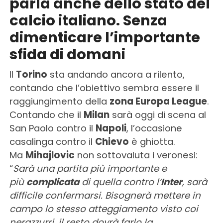
parla anche dello stato del
calcio italiano. Senza
dimenticare l’importante
sfida di domani
Il
Torino
sta andando ancora a rilento,
contando che l’obiettivo sembra essere il
raggiungimento della
zona Europa League
.
Contando che il
Milan
sarà oggi di scena al
San Paolo contro il
Napoli
, l’occasione
casalinga contro il
Chievo
è ghiotta.
Ma
Mihajlovic
non sottovaluta i veronesi:
“
Sarà una partita più importante e
più
complicata
di quella contro l’
Inter
, sarà
difficile confermarsi. Bisognerà mettere in
campo lo stesso atteggiamento visto coi
nerazzurri, il resto dovrà farlo la