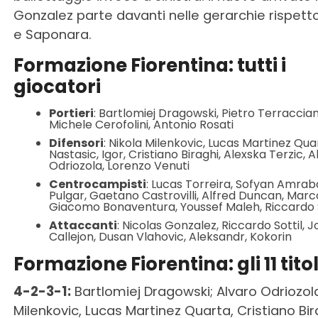
Gonzalez parte davanti nelle gerarchie rispetto
e Saponara.
Formazione Fiorentina: tutti i
giocatori
Portieri
: Bartlomiej Dragowski, Pietro Terraccian
Michele Cerofolini, Antonio Rosati
Difensori
: Nikola Milenkovic, Lucas Martinez Qua
Nastasic, Igor, Cristiano Biraghi, Alexska Terzic, 
Odriozola, Lorenzo Venuti
Centrocampisti
: Lucas Torreira, Sofyan Amraba
Pulgar, Gaetano Castrovilli, Alfred Duncan, Marc
Giacomo Bonaventura, Youssef Maleh, Riccardo
Attaccanti
: Nicolas Gonzalez, Riccardo Sottil, J
Callejon, Dusan Vlahovic, Aleksandr, Kokorin
Formazione Fiorentina: gli 11 tito
4-2-3-1:
Bartlomiej Dragowski; Alvaro Odriozola
Milenkovic, Lucas Martinez Quarta, Cristiano Bir