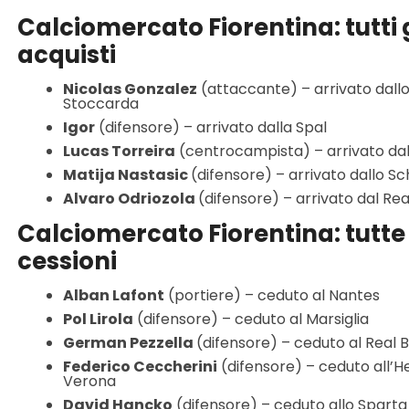
Calciomercato Fiorentina: tutti g
acquisti
Nicolas Gonzalez
(attaccante) – arrivato dall
Stoccarda
Igor
(difensore) – arrivato dalla Spal
Lucas Torreira
(centrocampista) – arrivato dal
Matija Nastasic
(difensore) – arrivato dallo S
Alvaro Odriozola
(difensore) – arrivato dal Re
Calciomercato Fiorentina: tutte 
cessioni
Alban Lafont
(portiere) – ceduto al Nantes
Pol Lirola
(difensore) – ceduto al Marsiglia
German Pezzella
(difensore) – ceduto al Real B
Federico Ceccherini
(difensore) – ceduto all’He
Verona
David Hancko
(difensore) – ceduto allo Spart