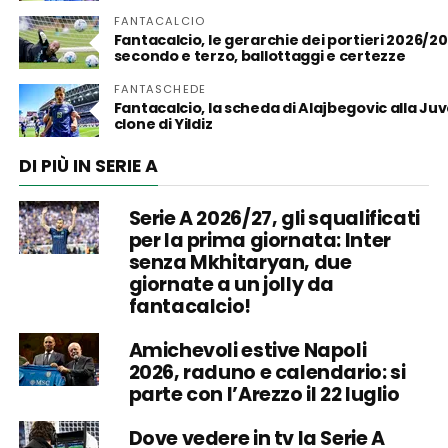
FANTACALCIO
Fantacalcio, le gerarchie dei portieri 2026/20
secondo e terzo, ballottaggi e certezze
FANTASCHEDE
Fantacalcio, la scheda di Alajbegovic alla Juve
clone di Yildiz
DI PIÙ IN SERIE A
Serie A 2026/27, gli squalificati
per la prima giornata: Inter
senza Mkhitaryan, due
giornate a un jolly da
fantacalcio!
Amichevoli estive Napoli
2026, raduno e calendario: si
parte con l’Arezzo il 22 luglio
Dove vedere in tv la Serie A