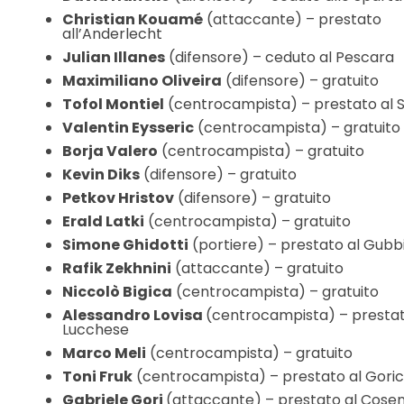
Christian Kouamé
(attaccante) – prestato
all’Anderlecht
Julian Illanes
(difensore) – ceduto al Pescara
Maximiliano Oliveira
(difensore) – gratuito
Tofol Montiel
(centrocampista) – prestato al 
Valentin Eysseric
(centrocampista) – gratuito
Borja Valero
(centrocampista) – gratuito
Kevin Diks
(difensore) – gratuito
Petkov Hristov
(difensore) – gratuito
Erald Latki
(centrocampista) – gratuito
Simone Ghidotti
(portiere) – prestato al Gubb
Rafik Zekhnini
(attaccante) – gratuito
Niccolò Bigica
(centrocampista) – gratuito
Alessandro Lovisa
(centrocampista) – prestat
Lucchese
Marco Meli
(centrocampista) – gratuito
Toni Fruk
(centrocampista) – prestato al Gori
Gabriele Gori
(attaccante) – prestato al Cose