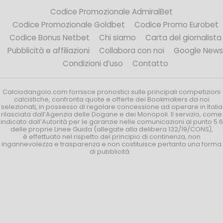
Codice Promozionale AdmiralBet
Codice Promozionale Goldbet
Codice Promo Eurobet
Codice Bonus Netbet
Chi siamo
Carta del giornalista
Pubblicità e affiliazioni
Collabora con noi
Google News
Condizioni d’uso
Contatto
Calciodangolo.com fornisce pronostici sulle principali competizioni
calcistiche, confronta quote e offerte dei Bookmakers da noi
selezionati, in possesso di regolare concessione ad operare in Italia
rilasciata dall’Agenzia delle Dogane e dei Monopoli. Il servizio, come
indicato dall’Autorità per le garanzie nelle comunicazioni al punto 5.6
delle proprie Linee Guida (allegate alla delibera 132/19/CONS),
è effettuato nel rispetto del principio di continenza, non
ingannevolezza e trasparenza e non costituisce pertanto una forma
di pubblicità.