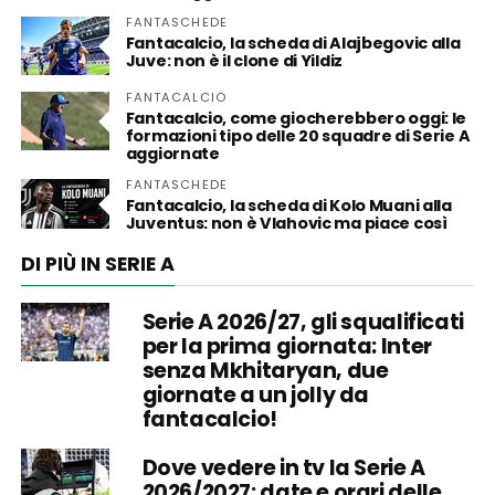
FANTASCHEDE
Fantacalcio, la scheda di Alajbegovic alla
Juve: non è il clone di Yildiz
FANTACALCIO
Fantacalcio, come giocherebbero oggi: le
formazioni tipo delle 20 squadre di Serie A
aggiornate
FANTASCHEDE
Fantacalcio, la scheda di Kolo Muani alla
Juventus: non è Vlahovic ma piace così
DI PIÙ IN SERIE A
Serie A 2026/27, gli squalificati
per la prima giornata: Inter
senza Mkhitaryan, due
giornate a un jolly da
fantacalcio!
Dove vedere in tv la Serie A
2026/2027: date e orari delle