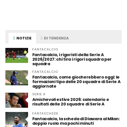
NOTIZIE
DI TENDENZA
FANTACALCIO
Fantacalcio, i rigoristi della Serie A
2026/2027: chi tira i rigori squadra per
squadra
FANTACALCIO
Fantacalcio, come giocherebbero oggi: le
formazioni tipo delle 20 squadre di Serie A
aggiornate
SERIE A
Amichevoli estive 2026: calendario e
risultati delle 20 squadre di Serie A
FANTASCHEDE
Fantacalcio, la scheda di Diawara al Milan:
doppio ruolo ma pochi minuti