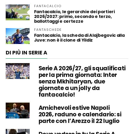
FANTACALCIO
Fantacalcio, le gerarchie dei portieri
2026/2027: primo, secondo e terzo,
ballottaggi e certezze
FANTASCHEDE
Fantacalcio, la scheda di Alajbegovic alla
Juve: non è il clone di Yildiz
DI PIÙ IN SERIE A
Serie A 2026/27, gli squalificati
per la prima giornata: Inter
senza Mkhitaryan, due
giornate a un jolly da
fantacalcio!
Amichevoli estive Napoli
2026, raduno e calendario: si
parte con l’Arezzo il 22 luglio