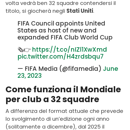
volta vedrà ben 32 squadre contendersi il
titolo, si giocherà negli
Stati Uniti
.
FIFA Council appoints United
States as host of new and
expanded FIFA Club World Cup
🗞️👉
https://t.co/nIZl1XwXmd
pic.twitter.com/H4zrdsbqu7
— FIFA Media (@fifamedia)
June
23, 2023
Come funziona il Mondiale
per club a 32 squadre
A differenza del format attuale che prevede
lo svolgimento di un’edizione ogni anno
(solitamente a dicembre), dal 2025 il