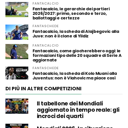
FANTACALCIO
Fantacalcio, le gerarchie dei portieri
2026/2027: primo, secondo e terzo,
ballottaggi e certezze
FANTASCHEDE
Fantacalcio, la scheda di Alajbegovic alla
Juve: non è il clone di Yildiz
FANTACALCIO
Fantacalcio, come giocherebbero oggi: le
formazioni tipo delle 20 squadre di Serie A
aggiornate
FANTASCHEDE
Fantacalcio, la scheda di Kolo Muani alla
Juventus: non è Vlahovic ma piace così
DI PIÙ IN ALTRE COMPETIZIONI
Il tabellone dei Mondiali
aggiornato in tempo reale: gli
incroci dei quarti