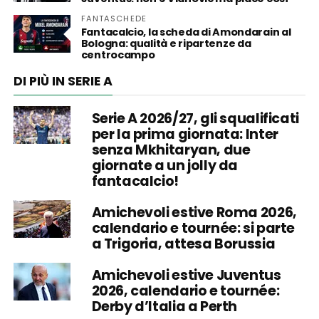
FANTASCHEDE
Fantacalcio, la scheda di Amondarain al
Bologna: qualità e ripartenze da
centrocampo
DI PIÙ IN SERIE A
Serie A 2026/27, gli squalificati
per la prima giornata: Inter
senza Mkhitaryan, due
giornate a un jolly da
fantacalcio!
Amichevoli estive Roma 2026,
calendario e tournée: si parte
a Trigoria, attesa Borussia
Amichevoli estive Juventus
2026, calendario e tournée:
Derby d’Italia a Perth