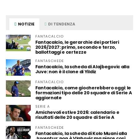
NOTIZIE
DI TENDENZA
FANTACALCIO
Fantacalcio, le gerarchie dei portieri
2026/2027: primo, secondo e terzo,
ballottaggi e certezze
FANTASCHEDE
Fantacalcio, la scheda di Alajbegovic alla
Juve: non è il clone di Yildiz
FANTACALCIO
Fantacalcio, come giocherebbero oggi: le
formazioni tipo delle 20 squadre di Serie A
aggiornate
SERIE A
Amichevoli estive 2026: calendario e
risultati delle 20 squadre di Serie A
FANTASCHEDE
Fantacalcio, la scheda di Kolo Muani alla
Juventus: non è Vlahovic ma piace così