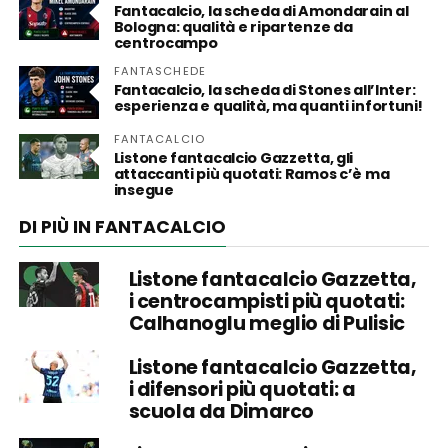
Fantacalcio, la scheda di Amondarain al
Bologna: qualità e ripartenze da
centrocampo
FANTASCHEDE
Fantacalcio, la scheda di Stones all’Inter:
esperienza e qualità, ma quanti infortuni!
FANTACALCIO
Listone fantacalcio Gazzetta, gli
attaccanti più quotati: Ramos c’è ma
insegue
DI PIÙ IN FANTACALCIO
Listone fantacalcio Gazzetta,
i centrocampisti più quotati:
Calhanoglu meglio di Pulisic
Listone fantacalcio Gazzetta,
i difensori più quotati: a
scuola da Dimarco