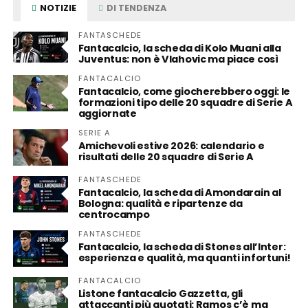
NOTIZIE
DI TENDENZA
FANTASCHEDE
Fantacalcio, la scheda di Kolo Muani alla
Juventus: non è Vlahovic ma piace così
FANTACALCIO
Fantacalcio, come giocherebbero oggi: le
formazioni tipo delle 20 squadre di Serie A
aggiornate
SERIE A
Amichevoli estive 2026: calendario e
risultati delle 20 squadre di Serie A
FANTASCHEDE
Fantacalcio, la scheda di Amondarain al
Bologna: qualità e ripartenze da
centrocampo
FANTASCHEDE
Fantacalcio, la scheda di Stones all’Inter:
esperienza e qualità, ma quanti infortuni!
FANTACALCIO
Listone fantacalcio Gazzetta, gli
attaccanti più quotati: Ramos c’è ma