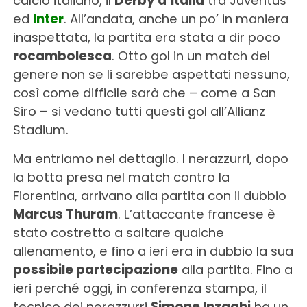
calcio italiano, il
Derby d’Italia
tra Juventus
ed
Inter
. All’andata, anche un po’ in maniera
inaspettata, la partita era stata a dir poco
rocambolesca
. Otto gol in un match del
genere non se li sarebbe aspettati nessuno,
così come difficile sarà che – come a San
Siro – si vedano tutti questi gol all’Allianz
Stadium.
Ma entriamo nel dettaglio. I nerazzurri, dopo
la botta presa nel match contro la
Fiorentina, arrivano alla partita con il dubbio
Marcus Thuram
. L’attaccante francese è
stato costretto a saltare qualche
allenamento, e fino a ieri era in dubbio la sua
possibile partecipazione
alla partita. Fino a
ieri perché oggi, in conferenza stampa, il
tecnico dei nerazzurri
Simone Inzaghi
ha un