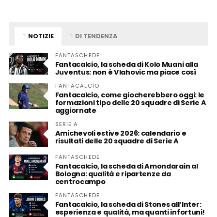
NOTIZIE
DI TENDENZA
FANTASCHEDE
Fantacalcio, la scheda di Kolo Muani alla
Juventus: non è Vlahovic ma piace così
FANTACALCIO
Fantacalcio, come giocherebbero oggi: le
formazioni tipo delle 20 squadre di Serie A
aggiornate
SERIE A
Amichevoli estive 2026: calendario e
risultati delle 20 squadre di Serie A
FANTASCHEDE
Fantacalcio, la scheda di Amondarain al
Bologna: qualità e ripartenze da
centrocampo
FANTASCHEDE
Fantacalcio, la scheda di Stones all’Inter:
esperienza e qualità, ma quanti infortuni!