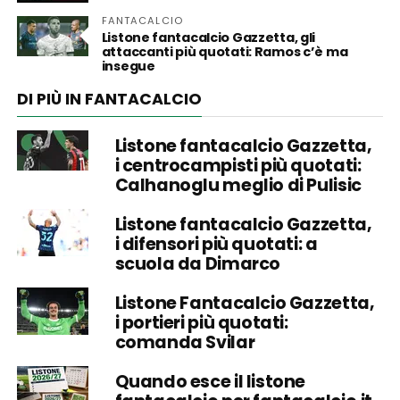
FANTACALCIO
Listone fantacalcio Gazzetta, gli
attaccanti più quotati: Ramos c’è ma
insegue
DI PIÙ IN FANTACALCIO
Listone fantacalcio Gazzetta,
i centrocampisti più quotati:
Calhanoglu meglio di Pulisic
Listone fantacalcio Gazzetta,
i difensori più quotati: a
scuola da Dimarco
Listone Fantacalcio Gazzetta,
i portieri più quotati:
comanda Svilar
Quando esce il listone