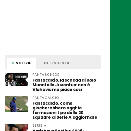
NOTIZIE
DI TENDENZA
FANTASCHEDE
Fantacalcio, la scheda di Kolo
Muani alla Juventus: non è
Vlahovic ma piace così
FANTACALCIO
Fantacalcio, come
giocherebbero oggi: le
formazioni tipo delle 20
squadre di Serie A aggiornate
SERIE A