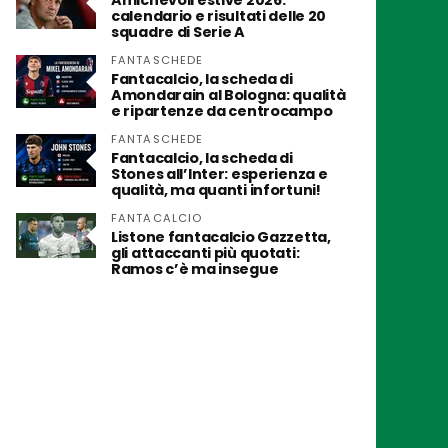
Amichevoli estive 2026:
calendario e risultati delle 20
squadre di Serie A
FANTASCHEDE
Fantacalcio, la scheda di
Amondarain al Bologna: qualità
e ripartenze da centrocampo
FANTASCHEDE
Fantacalcio, la scheda di
Stones all’Inter: esperienza e
qualità, ma quanti infortuni!
FANTACALCIO
Listone fantacalcio Gazzetta,
gli attaccanti più quotati:
Ramos c’è ma insegue