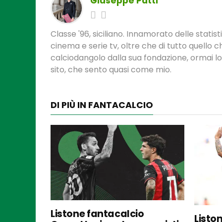
Giuseppe Patti
Classe '96, siciliano. Innamorato delle statis
cinema e serie tv, oltre che di tutto quello
calciodangolo dalla sua fondazione, ormai l
sito, che sento quasi come mio.
DI PIÙ IN FANTACALCIO
Listone fantacalcio
Listo