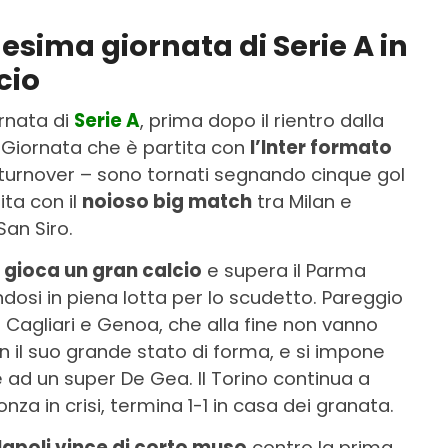
13esima giornata di Serie A in
cio
rnata di
Serie A
, prima dopo il rientro dalla
 Giornata che è partita con
l’Inter formato
il turnover – sono tornati segnando cinque gol
ita con il
noioso big match
tra Milan e
San Siro.
 gioca un gran calcio
e supera il Parma
dosi in piena lotta per lo scudetto. Pareggio
 Cagliari e Genoa, che alla fine non vanno
 il suo grande stato di forma, e si impone
ad un super De Gea. Il Torino continua a
za in crisi, termina 1-1 in casa dei granata.
 Napoli vince di corto muso
contro la prima