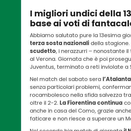
I migliori undici della 
base ai voti di fantacal
Abbiamo salutato pure la 13esima gio
terza sosta nazionali
della stagione.
scudetto
, i nerazzurri – nonostante 
al Verona. Giornata che è poi prosegu
Juventus, terminato a reti inviolate a 
Nel match del sabato sera
l’Atalanta
senza particolari problemi, conferman
rocambolesco nella sfida salvezza tra
oltre il 2-2.
La Fiorentina continua
con
anche in casa del Como, grazie anche 
faticare e non riesce a superare un Mon
Nel secondo big match di giornata
il