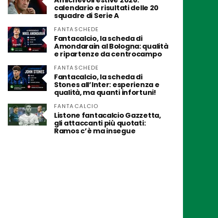
Amichevoli estive 2026:
calendario e risultati delle 20
squadre di Serie A
FANTASCHEDE
Fantacalcio, la scheda di
Amondarain al Bologna: qualità
e ripartenze da centrocampo
FANTASCHEDE
Fantacalcio, la scheda di
Stones all’Inter: esperienza e
qualità, ma quanti infortuni!
FANTACALCIO
Listone fantacalcio Gazzetta,
gli attaccanti più quotati:
Ramos c’è ma insegue