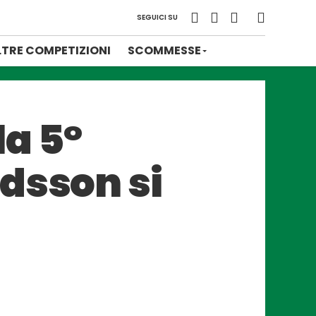
SEGUICI SU
LTRE COMPETIZIONI
SCOMMESSE
la 5°
dsson si