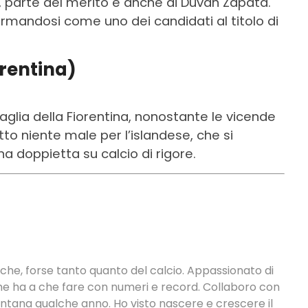
ria, parte del merito è anche di Duvan Zapata.
rmandosi come uno dei candidati al titolo di
rentina)
lia della Fiorentina, nonostante le vicende
utto niente male per l’islandese, che si
na doppietta su calcio di rigore.
tiche, forse tanto quanto del calcio. Appassionato di
 che ha a che fare con numeri e record. Collaboro con
ontana qualche anno. Ho visto nascere e crescere il