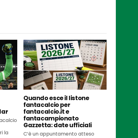
Quando esce il listone
fantacalcio per
lar
fantacalcio.it e
fantacampionato
tacalcio
Gazzetta: date ufficiali
i la
C’è un appuntamento atteso