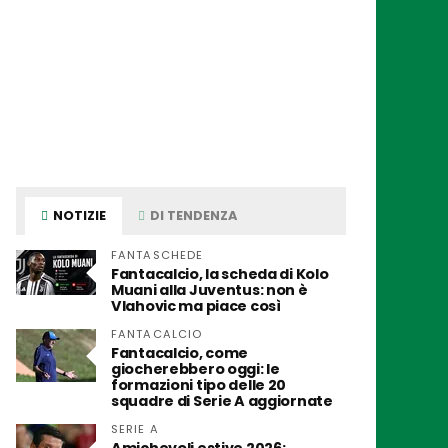
NOTIZIE
DI TENDENZA
FANTASCHEDE
Fantacalcio, la scheda di Kolo
Muani alla Juventus: non è
Vlahovic ma piace così
FANTACALCIO
Fantacalcio, come
giocherebbero oggi: le
formazioni tipo delle 20
squadre di Serie A aggiornate
SERIE A