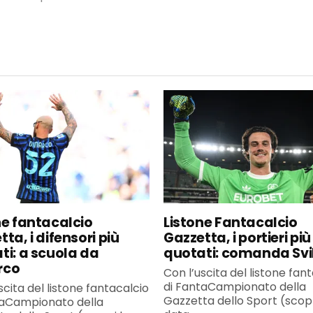
ne fantacalcio
Listone Fantacalcio
ta, i difensori più
Gazzetta, i portieri più
ti: a scuola da
quotati: comanda Svi
rco
Con l’uscita del listone fan
di FantaCampionato della
scita del listone fantacalcio
Gazzetta dello Sport (scopr
taCampionato della