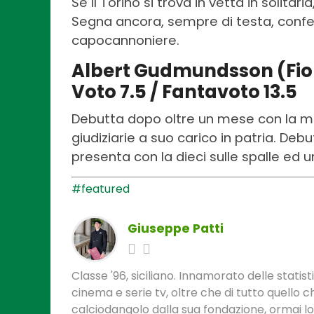
Se il Torino si trova in vetta in solita
Segna ancora, sempre di testa, confe
capocannoniere.
Albert Gudmundsson (Fio
Voto 7.5 / Fantavoto 13.5
Debutta dopo oltre un mese con la mag
giudiziarie a suo carico in patria. Deb
presenta con la dieci sulle spalle ed u
#featured
Giuseppe Patti
Classe '96, siciliano. Innamorato delle statis
cinema e serie tv, oltre che di tutto quello
calciodangolo dalla sua fondazione, ormai l