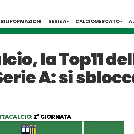
BILI FORMAZIONI
SERIE A
CALCIOMERCATO
A
cio, la Top11 del
Serie A: si sbloc