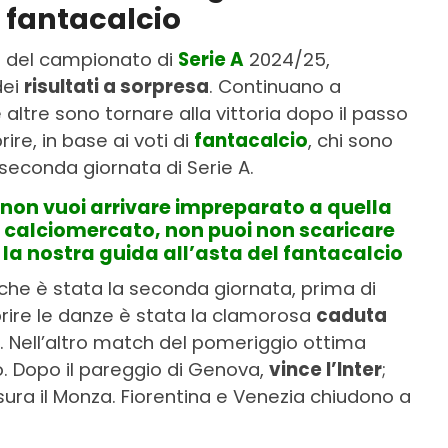
di fantacalcio
a del campionato di
Serie A
2024/25,
dei
risultati a sorpresa
. Continuano a
 altre sono tornare alla vittoria dopo il passo
re, in base ai voti di
fantacalcio
, chi sono
seconda giornata di Serie A.
 non vuoi arrivare impreparato a quella
el calciomercato, non puoi non scaricare
la nostra guida all’asta del fantacalcio
 che è stata la seconda giornata, prima di
aprire le danze è stata la clamorosa
caduta
a. Nell’altro match del pomeriggio ottima
o. Dopo il pareggio di Genova,
vince l’Inter
;
sura il Monza. Fiorentina e Venezia chiudono a