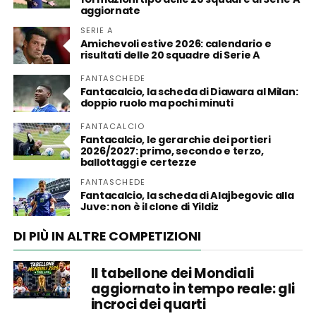
aggiornate
SERIE A
Amichevoli estive 2026: calendario e
risultati delle 20 squadre di Serie A
FANTASCHEDE
Fantacalcio, la scheda di Diawara al Milan:
doppio ruolo ma pochi minuti
FANTACALCIO
Fantacalcio, le gerarchie dei portieri
2026/2027: primo, secondo e terzo,
ballottaggi e certezze
FANTASCHEDE
Fantacalcio, la scheda di Alajbegovic alla
Juve: non è il clone di Yildiz
DI PIÙ IN ALTRE COMPETIZIONI
Il tabellone dei Mondiali
aggiornato in tempo reale: gli
incroci dei quarti