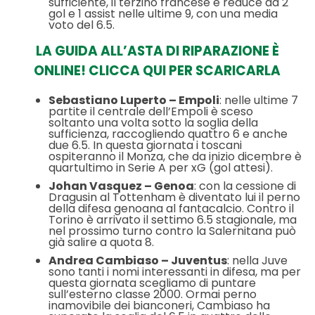
sufficiente, il terzino francese è reduce da 2
gol e 1 assist nelle ultime 9, con una media
voto del 6.5.
LA GUIDA ALL’ASTA DI RIPARAZIONE È
ONLINE! CLICCA QUI PER SCARICARLA
Sebastiano Luperto – Empoli
: nelle ultime 7
partite il centrale dell’Empoli è sceso
soltanto una volta sotto la soglia della
sufficienza, raccogliendo quattro 6 e anche
due 6.5. In questa giornata i toscani
ospiteranno il Monza, che da inizio dicembre è
quartultimo in Serie A per xG (gol attesi).
Johan Vasquez – Genoa
: con la cessione di
Dragusin al Tottenham è diventato lui il perno
della difesa genoana al fantacalcio. Contro il
Torino è arrivato il settimo 6.5 stagionale, ma
nel prossimo turno contro la Salernitana può
già salire a quota 8.
Andrea Cambiaso – Juventus
: nella Juve
sono tanti i nomi interessanti in difesa, ma per
questa giornata scegliamo di puntare
sull’esterno classe 2000. Ormai perno
inamovibile dei bianconeri, Cambiaso ha