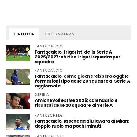
NOTIZIE
DI TENDENZA
FANTACALCIO
Fantacalcio, i rigoristi della Serie A
2026/2027: chi tira i rigori squadra per
squadra
FANTACALCIO
Fantacalcio, come giocherebbero oggi: le
formazioni tipo delle 20 squadre di Serie A
aggiornate
SERIE A
Amichevoli estive 2026: calendario e
risultati delle 20 squadre di Serie A
FANTASCHEDE
Fantacalcio, la scheda di Diawara al Milan:
doppio ruolo ma pochi minuti
FANTACALCIO