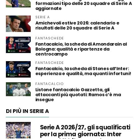
formazioni tipo delle 20 squadre di Serie A
aggiornate
SERIE A
Amichevoli estive 2026: calendario e
risultati delle 20 squadre di Serie A
FANTASCHEDE
Fantacalcio, la scheda di Amondarain al
Bologna: qualità e ripartenze da
centrocampo
FANTASCHEDE
Fantacalcio, la scheda di Stones all’Inter:
esperienza e qualità, ma quanti infortuni!
FANTACALCIO
Listone fantacalcio Gazzetta, gli
attaccanti più quotati: Ramos c’è ma
insegue
DI PIÙ IN SERIE A
Serie A 2026/27, gli squalificati
per la prima giornata: Inter