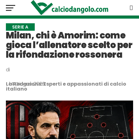
SERIE A
Milan, chi è Amorim: come
gioca l’allenatore scelto per
la rifondazione rossonera
di
La Redazione: Esperti e appassionati di calcio
14 Giugno 2026
italiano