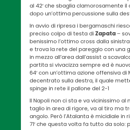
al 42′ che sbaglia clamorosamente il c
dopo un’ottima percussione sulla dest
In avvio di ripresa i bergamaschi riesc
preciso colpo di testa di
Zapata
– so
benissimo l’ottimo cross dalla sinistr
e trova la rete del pareggio con una 
in mezzo all’area dall’assist a scavalca
partita si vivacizza sempre ed è nuova
64′ con un’ottima azione offensiva di
decentrato sulla destra, il quale met
spinge in rete il pallone del 2-1
Il Napoli non ci sta e va vicinissimo a
taglio in area di rigore, va al tiro ma 
angolo. Però l’Atalanta è micidiale in 
71′ che questa volta fa tutto da solo: 