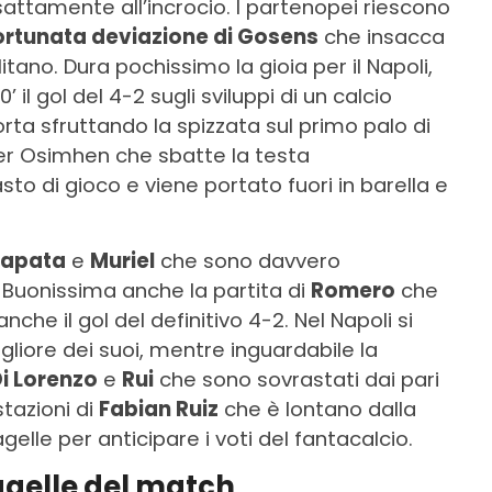
attamente all’incrocio. I partenopei riescono
ortunata deviazione di Gosens
che insacca
itano. Dura pochissimo la gioia per il Napoli,
’ il gol del 4-2 sugli sviluppi di un calcio
rta sfruttando la spizzata sul primo palo di
 per Osimhen che sbatte la testa
o di gioco e viene portato fuori in barella e
Zapata
e
Muriel
che sono davvero
. Buonissima anche la partita di
Romero
che
nche il gol del definitivo 4-2. Nel Napoli si
liore dei suoi, mentre inguardabile la
i Lorenzo
e
Rui
che sono sovrastati dai pari
stazioni di
Fabian Ruiz
che è lontano dalla
gelle per anticipare i voti del fantacalcio.
agelle del match