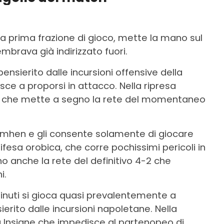
a prima frazione di gioco, mette la mano sul
mbrava già indirizzato fuori.
sierito dalle incursioni offensive della
e a proporsi in attacco. Nella ripresa
inski che mette a segno la rete del momentaneo
mhen e gli consente solamente di giocare
ifesa orobica, che corre pochissimi pericoli in
no anche la rete del definitivo 4-2 che
i.
 minuti si gioca quasi prevalentemente a
ito dalle incursioni napoletane. Nella
su Insigne che impedisce al partenopeo di