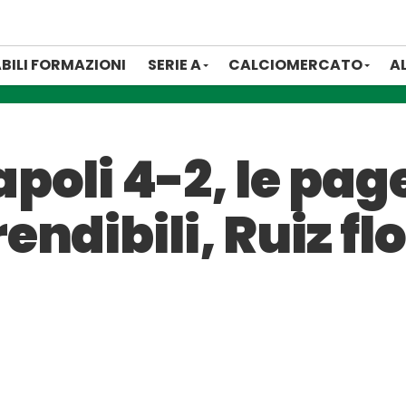
BILI FORMAZIONI
SERIE A
CALCIOMERCATO
A
oli 4-2, le page
ndibili, Ruiz fl