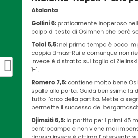
Atalanta
Gollini 6:
praticamente inoperoso nell
colpo di testa di Osimhen che però se
Toloi 5,5:
nel primo tempo è poco impen
coppia Elmas-Rui e comunque non riesc
invece è distratto sul taglio di Ziel
1-1.
Romero 7,5:
contiene molto bene Osi
spalle alla porta. Guida benissimo la d
tutto l’arco della partita. Mette a seg
permette il successo dei bergamasch
Djimsiti 6,5:
la partita per i primi 45
centrocampo e non viene mai impensier
ripresa invece è ottimo l’intervento 