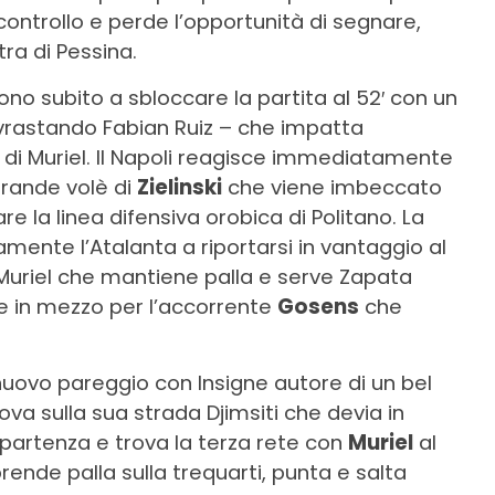
ontrollo e perde l’opportunità di segnare,
ra di Pessina.
ono subito a sbloccare la partita al 52′ con un
vrastando Fabian Ruiz – che impatta
a di Muriel. Il Napoli reagisce immediatamente
grande volè di
Zielinski
che viene imbeccato
re la linea difensiva orobica di Politano. La
mente l’Atalanta a riportarsi in vantaggio al
 Muriel che mantiene palla e serve Zapata
te in mezzo per l’accorrente
Gosens
che
l nuovo pareggio con Insigne autore di un bel
trova sulla sua strada Djimsiti che devia in
ripartenza e trova la terza rete con
Muriel
al
prende palla sulla trequarti, punta e salta