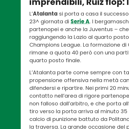
imprendibili, Ruiz flop: 
L’
Atalanta
si porta a casa il successo 
23^ giornata di
Serie A
. I bergamaschi
partenopei e anche la Juventus – che 
raggiungendo la Lazio al quarto posto 
Champions League. La formazione di 
rimane a quota 40 però con una parti
quarto posto finale.
L’Atalanta parte come sempre con ta
propensione offensiva nella metà camp
difendersi e ripartire. Nei primi 20 minu
contatto nell’area di rigore partenope
non falloso dall’arbitro, e che porta al
tiro verso la porta arriva al minuto 3
calcio di punizione battuto da Politano
la traversa. La grande occasione del 