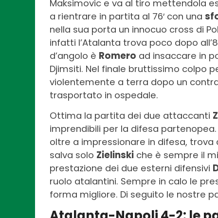
Maksimovic e va al tiro mettendola es
a rientrare in partita al 76′ con una
sf
nella sua porta un innocuo cross di Pol
infatti l’Atalanta trova poco dopo all’80
d’angolo è
Romero
ad insaccare in po
Djimsiti. Nel finale bruttissimo colpo
violentemente a terra dopo un contrast
trasportato in ospedale.
Ottima la partita dei due attaccanti
imprendibili per la difesa partenopea
oltre a impressionare in difesa, trova a
salva solo
Zielinski
che è sempre il mig
prestazione dei due esterni difensivi
D
ruolo atalantini. Sempre in calo le pre
forma migliore. Di seguito le nostre pa
Atalanta-Napoli 4-2: le p