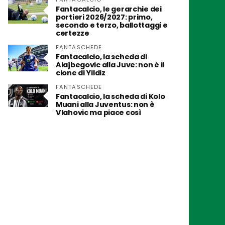
Fantacalcio, le gerarchie dei
portieri 2026/2027: primo,
secondo e terzo, ballottaggi e
certezze
FANTASCHEDE
Fantacalcio, la scheda di
Alajbegovic alla Juve: non è il
clone di Yildiz
FANTASCHEDE
Fantacalcio, la scheda di Kolo
Muani alla Juventus: non è
Vlahovic ma piace così