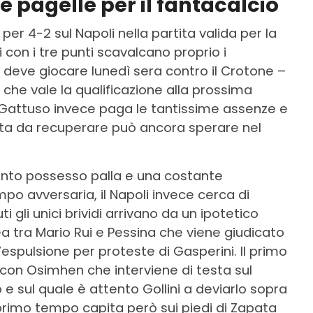
le pagelle per il fantacalcio
per 4-2 sul Napoli nella partita valida per la
 con i tre punti scavalcano proprio i
deve giocare lunedì sera contro il Crotone –
che vale la qualificazione alla prossima
Gattuso invece paga le tantissime assenze e
ta da recuperare può ancora sperare nel
nto possesso palla e una costante
o avversaria, il Napoli invece cerca di
ti gli unici brividi arrivano da un ipotetico
a tra Mario Rui e Pessina che viene giudicato
l’espulsione per proteste di Gasperini. Il primo
5 con Osimhen che interviene di testa sul
 e sul quale è attento Gollini a deviarlo sopra
primo tempo capita però sui piedi di Zapata