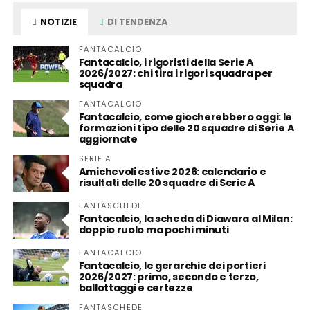
NOTIZIE
DI TENDENZA
FANTACALCIO
Fantacalcio, i rigoristi della Serie A
2026/2027: chi tira i rigori squadra per
squadra
FANTACALCIO
Fantacalcio, come giocherebbero oggi: le
formazioni tipo delle 20 squadre di Serie A
aggiornate
SERIE A
Amichevoli estive 2026: calendario e
risultati delle 20 squadre di Serie A
FANTASCHEDE
Fantacalcio, la scheda di Diawara al Milan:
doppio ruolo ma pochi minuti
FANTACALCIO
Fantacalcio, le gerarchie dei portieri
2026/2027: primo, secondo e terzo,
ballottaggi e certezze
FANTASCHEDE