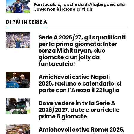
Fantacalcio, la scheda di Alajbegovic alla
Juve: non è il clone di Yildiz
DI PIÙ IN SERIE A
Serie A 2026/27, gli squalificati
per la prima giornata: Inter
senza Mkhitaryan, due
giornate a un jolly da
fantacalcio!
Amichevoli estive Napoli
2026, raduno e calendario: si
parte con l’Arezzo il 22 luglio
Dove vedere in tv la Serie A
2026/2027: date e orari delle
prime 5 giornate
Amichevoli estive Roma 2026,