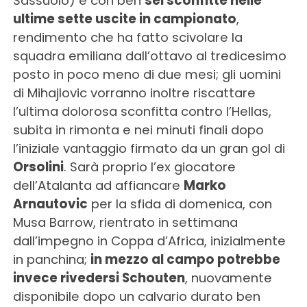
Sassuolo) e con ben
sei sconfitte nelle
ultime sette uscite in campionato
,
rendimento che ha fatto scivolare la
squadra emiliana dall’ottavo al tredicesimo
posto in poco meno di due mesi; gli uomini
di Mihajlovic vorranno inoltre riscattare
l’ultima dolorosa sconfitta contro l’Hellas,
subita in rimonta e nei minuti finali dopo
l’iniziale vantaggio firmato da un gran gol di
Orsolini
. Sarà proprio l’ex giocatore
dell’Atalanta ad affiancare
Marko
Arnautovic
per la sfida di domenica, con
Musa Barrow, rientrato in settimana
dall’impegno in Coppa d’Africa, inizialmente
in panchina;
in mezzo al campo potrebbe
invece rivedersi Schouten
, nuovamente
disponibile dopo un calvario durato ben