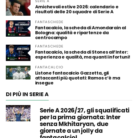
SERIE A
Amichevoli estive 2026: calendario e
risultati delle 20 squadre di Serie A
FANTASCHEDE
Fantacalcio, la scheda di Amondarain al
Bologna: qualità e ripartenze da
centrocampo
FANTASCHEDE
Fantacalcio, la scheda di Stones all’Inter:
esperienza e qualità, ma quanti infortuni!
FANTACALCIO
Listone fantacalcio Gazzetta, gli
attaccanti più quotati: Ramos c’è ma
insegue
DI PIÙ IN SERIE A
Serie A 2026/27, gli squalificati
per la prima giornata: Inter
senza Mkhitaryan, due
giornate a un jolly da
fantacalcio!