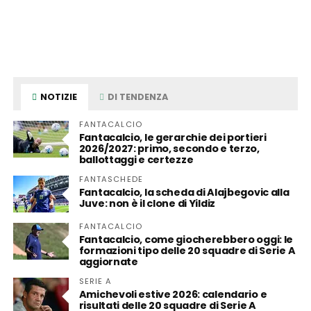
NOTIZIE
DI TENDENZA
FANTACALCIO
Fantacalcio, le gerarchie dei portieri
2026/2027: primo, secondo e terzo,
ballottaggi e certezze
FANTASCHEDE
Fantacalcio, la scheda di Alajbegovic alla
Juve: non è il clone di Yildiz
FANTACALCIO
Fantacalcio, come giocherebbero oggi: le
formazioni tipo delle 20 squadre di Serie A
aggiornate
SERIE A
Amichevoli estive 2026: calendario e
risultati delle 20 squadre di Serie A