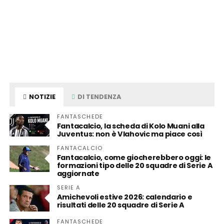
NOTIZIE
DI TENDENZA
FANTASCHEDE
Fantacalcio, la scheda di Kolo Muani alla
Juventus: non è Vlahovic ma piace così
FANTACALCIO
Fantacalcio, come giocherebbero oggi: le
formazioni tipo delle 20 squadre di Serie A
aggiornate
SERIE A
Amichevoli estive 2026: calendario e
risultati delle 20 squadre di Serie A
FANTASCHEDE