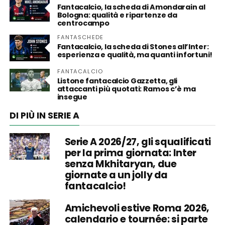
Fantacalcio, la scheda di Amondarain al
Bologna: qualità e ripartenze da
centrocampo
FANTASCHEDE
Fantacalcio, la scheda di Stones all’Inter:
esperienza e qualità, ma quanti infortuni!
FANTACALCIO
Listone fantacalcio Gazzetta, gli
attaccanti più quotati: Ramos c’è ma
insegue
DI PIÙ IN SERIE A
Serie A 2026/27, gli squalificati
per la prima giornata: Inter
senza Mkhitaryan, due
giornate a un jolly da
fantacalcio!
Amichevoli estive Roma 2026,
calendario e tournée: si parte