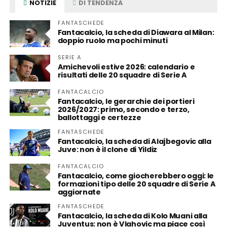
NOTIZIE
DI TENDENZA
FANTASCHEDE
Fantacalcio, la scheda di Diawara al Milan:
doppio ruolo ma pochi minuti
SERIE A
Amichevoli estive 2026: calendario e
risultati delle 20 squadre di Serie A
FANTACALCIO
Fantacalcio, le gerarchie dei portieri
2026/2027: primo, secondo e terzo,
ballottaggi e certezze
FANTASCHEDE
Fantacalcio, la scheda di Alajbegovic alla
Juve: non è il clone di Yildiz
FANTACALCIO
Fantacalcio, come giocherebbero oggi: le
formazioni tipo delle 20 squadre di Serie A
aggiornate
FANTASCHEDE
Fantacalcio, la scheda di Kolo Muani alla
Juventus: non è Vlahovic ma piace così