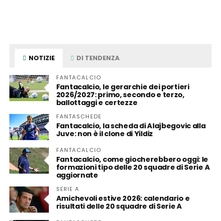
NOTIZIE
DI TENDENZA
FANTACALCIO
Fantacalcio, le gerarchie dei portieri
2026/2027: primo, secondo e terzo,
ballottaggi e certezze
FANTASCHEDE
Fantacalcio, la scheda di Alajbegovic alla
Juve: non è il clone di Yildiz
FANTACALCIO
Fantacalcio, come giocherebbero oggi: le
formazioni tipo delle 20 squadre di Serie A
aggiornate
SERIE A
Amichevoli estive 2026: calendario e
risultati delle 20 squadre di Serie A