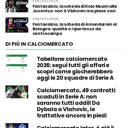
FANTASCHEDE
Fantacalcio, la scheda di Kolo Muani alla
Juventus: non è Vlahovic ma piace così
FANTASCHEDE
Fantacalcio, la scheda di Amondarain al
Bologna: qualità e ripartenze da
centrocampo
DI PIÙ IN CALCIOMERCATO
Tabellone calciomercato
2026: segui tutti gli affari e
scopri come giocherebbero
oggi le 20 squadre di Serie A
Calciomercato, 49 contratti
scaduti in Serie A: non
saranno tutti addii! Da
Dybala a Vlahovic, le
trattative ancora in piedi